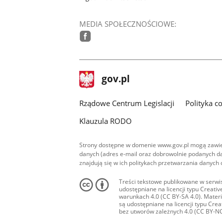
MEDIA SPOŁECZNOŚCIOWE:
facebook
stopka
Strona
gov.pl
gov.pl
główna
Rządowe Centrum Legislacji
Polityka c
Klauzula RODO
Strony dostępne w domenie www.gov.pl mogą zawier
danych (adres e-mail oraz dobrowolnie podanych da
znajdują się w ich politykach przetwarzania danych
Treści tekstowe publikowane w serwis
udostępniane na licencji typu Creat
warunkach 4.0 (CC BY-SA 4.0). Materia
są udostępniane na licencji typu Cr
bez utworów zależnych 4.0 (CC BY-NC-N