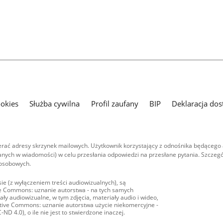
ookies
Służba cywilna
Profil zaufany
BIP
Deklaracja dos
ać adresy skrzynek mailowych. Użytkownik korzystający z odnośnika będącego 
nych w wiadomości) w celu przesłania odpowiedzi na przesłane pytania. Szczegó
 osobowych.
ie (z wyłączeniem treści audiowizualnych), są
ive Commons: uznanie autorstwa - na tych samych
ły audiowizualne, w tym zdjęcia, materiały audio i wideo,
eative Commons: uznanie autorstwa użycie niekomercyjne -
D 4.0), o ile nie jest to stwierdzone inaczej.