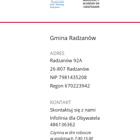
Pokaż
zdjęcie
1
z
stopka
Gmina Radzanów
galerii.
ADRES
Radzanów 92A
26-807 Radzanów
NIP 7981435208
Regon 670223942
KONTAKT
Skontaktuj się z nami
Infolinia dla Obywatela
486136362
Czynna w dni robocze
w godzinach 7:30-15:30