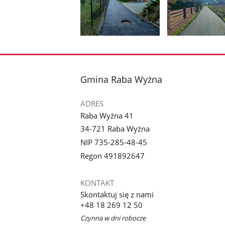
Pokaż
Pokaż
zdjęcie
zdjęcie
1
2
z
z
stopka
Gmina Raba Wyżna
galerii.
galerii.
ADRES
Raba Wyżna 41
34-721 Raba Wyżna
NIP 735-285-48-45
Regon 491892647
KONTAKT
Skontaktuj się z nami
+48 18 269 12 50
Czynna w dni robocze