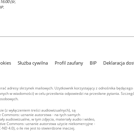
16:00 (śr,
IP.
ookies
Służba cywilna
Profil zaufany
BIP
Deklaracja dos
ać adresy skrzynek mailowych. Użytkownik korzystający z odnośnika będącego 
nych w wiadomości) w celu przesłania odpowiedzi na przesłane pytania. Szczegó
 osobowych.
ie (z wyłączeniem treści audiowizualnych), są
ive Commons: uznanie autorstwa - na tych samych
ły audiowizualne, w tym zdjęcia, materiały audio i wideo,
eative Commons: uznanie autorstwa użycie niekomercyjne -
D 4.0), o ile nie jest to stwierdzone inaczej.