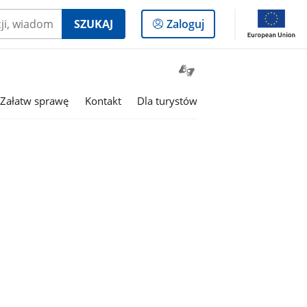
Logowanie
SZUKAJ
Zaloguj
do
panelu
Otwórz
okno
z
Załatw sprawę
Kontakt
Dla turystów
tłumaczem
języka
migowego