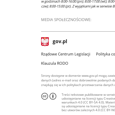
w godzinach 8:00-16:00 (pn); 8:00-17:00 (wt); 8:00-
czw); 8:00-15:00 (pt). Z wyjątkami jak w serwisie B
MEDIA SPOŁECZNOŚCIOWE:
stopka
Strona
gov.pl
gov.pl
główna
Rządowe Centrum Legislacji
Polityka c
Klauzula RODO
Strony dostępne w domenie www.gov.pl mogą zawier
danych (adres e-mail oraz dobrowolnie podanych da
znajdują się w ich politykach przetwarzania danych
Treści tekstowe publikowane w serwis
udostępniane na licencji typu Creat
warunkach 4.0 (CC BY-SA 4.0). Materia
są udostępniane na licencji typu Cr
bez utworów zależnych 4.0 (CC BY-NC-N