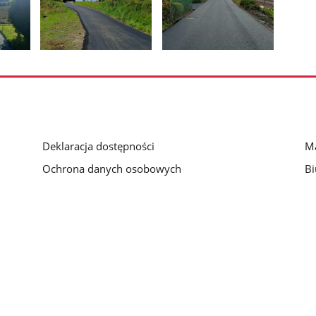
Pokaż
Pokaż
zdjęcie
zdjęcie
3
4
z
z
galerii.
galerii.
Deklaracja dostępności
Ma
Ochrona danych osobowych
Bi