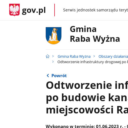
gov.pl
Serwis jednostek samorządu teryt
gov.pl
Gmina
Raba Wyżna
Gmina Raba Wyżna
Obszary działani
Odtworzenie infrastruktury drogowej po b
Powrót
Odtworzenie in
po budowie kana
miejscowości R
Wykonano w terminie: 01.06.2023 r. - 