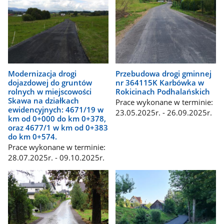
Modernizacja drogi
Przebudowa drogi gminnej
dojazdowej do gruntów
nr 364115K Karbówka w
rolnych w miejscowości
Rokicinach Podhalańskich
Skawa na działkach
Prace wykonane w terminie:
ewidencyjnych: 4671/19 w
23.05.2025r. - 26.09.2025r.
km od 0+000 do km 0+378,
oraz 4677/1 w km od 0+383
do km 0+574.
Prace wykonane w terminie:
28.07.2025r. - 09.10.2025r.