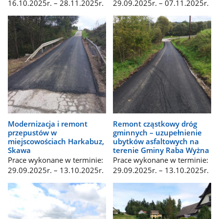
16.10.2025r. – 28.11.2025r.
29.09.2025r. – 07.11.2025r.
Modernizacja i remont
Remont cząstkowy dróg
przepustów w
gminnych – uzupełnienie
miejscowościach Harkabuz,
ubytków asfaltowych na
Skawa
terenie Gminy Raba Wyżna
Prace wykonane w terminie:
Prace wykonane w terminie:
29.09.2025r. – 13.10.2025r.
29.09.2025r. – 13.10.2025r.