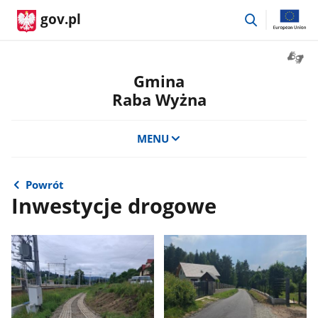
przejdź
gov.pl
do
wyszukiwar
Otwór
okno
Gmina
z
Raba Wyżna
tłuma
języka
migow
MENU
Powrót
Inwestycje drogowe