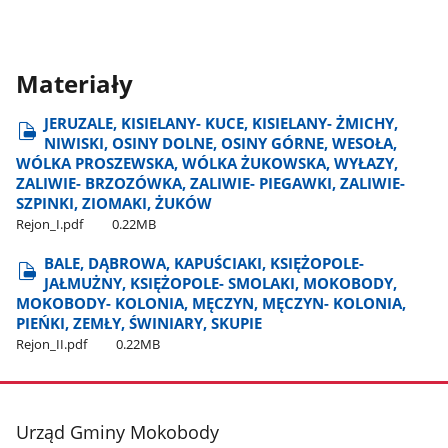
Materiały
JERUZALE, KISIELANY- KUCE, KISIELANY- ŻMICHY,
NIWISKI, OSINY DOLNE, OSINY GÓRNE, WESOŁA,
WÓLKA PROSZEWSKA, WÓLKA ŻUKOWSKA, WYŁAZY,
ZALIWIE- BRZOZÓWKA, ZALIWIE- PIEGAWKI, ZALIWIE-
SZPINKI, ZIOMAKI, ŻUKÓW
Rejon​_I.pdf
0.22MB
BALE, DĄBROWA, KAPUŚCIAKI, KSIĘŻOPOLE-
JAŁMUŻNY, KSIĘŻOPOLE- SMOLAKI, MOKOBODY,
MOKOBODY- KOLONIA, MĘCZYN, MĘCZYN- KOLONIA,
PIEŃKI, ZEMŁY, ŚWINIARY, SKUPIE
Rejon​_II.pdf
0.22MB
stopka
Urząd Gminy Mokobody