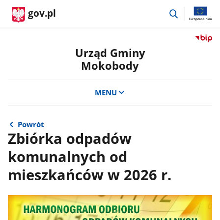
przejdź
gov.pl
do
wyszukiwar
Przejdź
do
Urząd Gminy
serwis
Mokobody
Biulety
Informa
Publicz
MENU
Urząd
Gminy
Mokob
Powrót
Zbiórka odpadów
komunalnych od
mieszkańców w 2026 r.