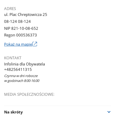
ADRES
ul. Plac Chreptowicza 25
08-124 08-124
NIP 821-10-08-652
Regon 000536373
Link
Pokaż na mapie
otworzy
się
KONTAKT
w
Infolinia dla Obywatela
nowym
+48256411315
oknie
Czynna w dni robocze
w godzinach 8:00-16:00
MEDIA SPOŁECZNOŚCIOWE:
Na skróty