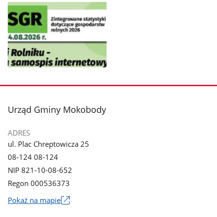
Pokaż
zdjęcie
1
z
stopka
Urząd Gminy Mokobody
galerii.
ADRES
ul. Plac Chreptowicza 25
08-124 08-124
NIP 821-10-08-652
Regon 000536373
Link
Pokaż na mapie
otworzy