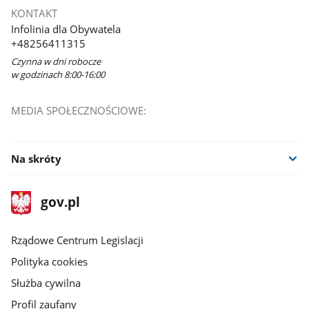
się
KONTAKT
w
Infolinia dla Obywatela
nowym
+48256411315
oknie
Czynna w dni robocze
w godzinach 8:00-16:00
MEDIA SPOŁECZNOŚCIOWE:
Na skróty
stopka
Strona
gov.pl
gov.pl
główna
Rządowe Centrum Legislacji
Polityka cookies
Służba cywilna
Profil zaufany