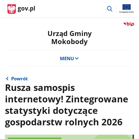
przejdź
gov.pl
do
wyszukiwar
Przejdź
do
Urząd Gminy
serwis
Mokobody
Biulety
Informa
Publicz
MENU
Urząd
Gminy
Mokob
Powrót
Rusza samospis
internetowy! Zintegrowane
statystyki dotyczące
gospodarstw rolnych 2026