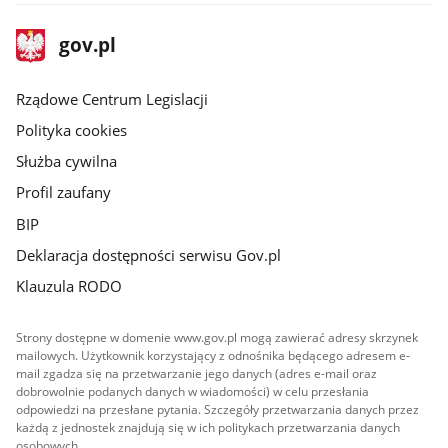
stopka
Strona
gov.pl
gov.pl
główna
Rządowe Centrum Legislacji
Polityka cookies
Służba cywilna
Profil zaufany
BIP
Deklaracja dostępności serwisu Gov.pl
Klauzula RODO
Strony dostępne w domenie www.gov.pl mogą zawierać adresy skrzynek
mailowych. Użytkownik korzystający z odnośnika będącego adresem e-
mail zgadza się na przetwarzanie jego danych (adres e-mail oraz
dobrowolnie podanych danych w wiadomości) w celu przesłania
odpowiedzi na przesłane pytania. Szczegóły przetwarzania danych przez
każdą z jednostek znajdują się w ich politykach przetwarzania danych
osobowych.