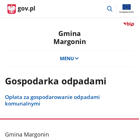
przejdź
gov.pl
do
wyszukiwar
Przejdź
do
Gmina
serwis
Margonin
Biulety
Informa
Publicz
MENU
Gmina
Margon
Gospodarka odpadami
Opłata za gospodarowanie odpadami
komunalnymi
stopka
Gmina Margonin