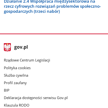
Działanie 2.4 Współpraca międzysektorowa na
rzecz cyfrowych rozwiązań problemów społeczno-
gospodarczych (trzeci nabór)
stopka
Strona
gov.pl
gov.pl
główna
Rządowe Centrum Legislacji
Polityka cookies
Służba cywilna
Profil zaufany
BIP
Deklaracja dostępności serwisu Gov.pl
Klauzula RODO