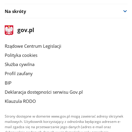
Na skróty
stopka
Strona
gov.pl
gov.pl
główna
Rządowe Centrum Legislacji
Polityka cookies
Służba cywilna
Profil zaufany
BIP
Deklaracja dostępności serwisu Gov.pl
Klauzula RODO
Strony dostępne w domenie www.gov.pl mogą zawierać adresy skrzynek
mailowych. Użytkownik korzystający z odnośnika będącego adresem e-
mail zgadza się na przetwarzanie jego danych (adres e-mail oraz