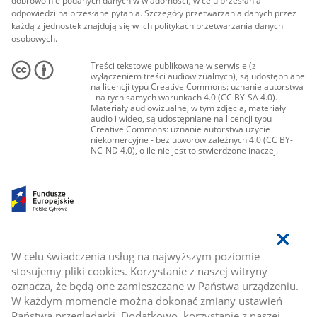
dobrowolnie podanych danych w wiadomości) w celu przesłania
odpowiedzi na przesłane pytania. Szczegóły przetwarzania danych przez
każdą z jednostek znajdują się w ich politykach przetwarzania danych
osobowych.
Treści tekstowe publikowane w serwisie (z
wyłączeniem treści audiowizualnych), są udostępniane
na licencji typu Creative Commons: uznanie autorstwa
- na tych samych warunkach 4.0 (CC BY-SA 4.0).
Materiały audiowizualne, w tym zdjęcia, materiały
audio i wideo, są udostępniane na licencji typu
Creative Commons: uznanie autorstwa użycie
niekomercyjne - bez utworów zależnych 4.0 (CC BY-
NC-ND 4.0), o ile nie jest to stwierdzone inaczej.
W celu świadczenia usług na najwyższym poziomie
stosujemy pliki cookies. Korzystanie z naszej witryny
oznacza, że będą one zamieszczane w Państwa urządzeniu.
W każdym momencie można dokonać zmiany ustawień
Państwa przeglądarki. Dodatkowo, korzystanie z naszej