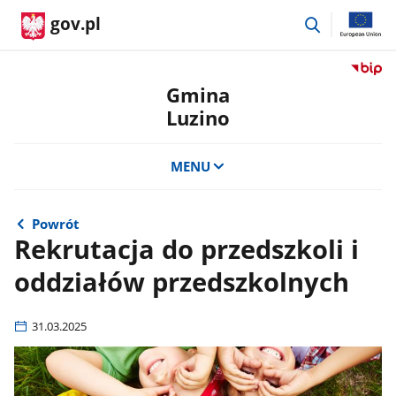
przejdź
gov.pl
do
wyszukiwar
Przejdź
do
Gmina
serwis
Luzino
Biulety
Informa
Publicz
MENU
Gmina
Luzino
Powrót
Rekrutacja do przedszkoli i
oddziałów przedszkolnych
31.03.2025