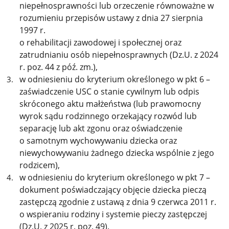
niepełnosprawności lub orzeczenie równoważne w
rozumieniu przepisów ustawy z dnia 27 sierpnia
1997 r.
o rehabilitacji zawodowej i społecznej oraz
zatrudnianiu osób niepełnosprawnych (Dz.U. z 2024
r. poz. 44 z póź. zm.),
w odniesieniu do kryterium określonego w pkt 6 –
zaświadczenie USC o stanie cywilnym lub odpis
skróconego aktu małżeństwa (lub prawomocny
wyrok sądu rodzinnego orzekający rozwód lub
separację lub akt zgonu oraz oświadczenie
o samotnym wychowywaniu dziecka oraz
niewychowywaniu żadnego dziecka wspólnie z jego
rodzicem),
w odniesieniu do kryterium określonego w pkt 7 –
dokument poświadczający objęcie dziecka pieczą
zastępczą zgodnie z ustawą z dnia 9 czerwca 2011 r.
o wspieraniu rodziny i systemie pieczy zastępczej
(Dz.U. z 2025 r. poz. 49).