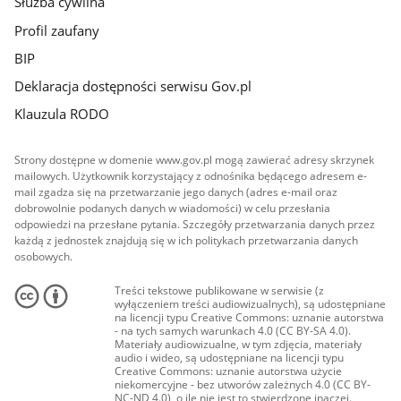
Służba cywilna
Profil zaufany
BIP
Deklaracja dostępności serwisu Gov.pl
Klauzula RODO
Strony dostępne w domenie www.gov.pl mogą zawierać adresy skrzynek
mailowych. Użytkownik korzystający z odnośnika będącego adresem e-
mail zgadza się na przetwarzanie jego danych (adres e-mail oraz
dobrowolnie podanych danych w wiadomości) w celu przesłania
odpowiedzi na przesłane pytania. Szczegóły przetwarzania danych przez
każdą z jednostek znajdują się w ich politykach przetwarzania danych
osobowych.
Treści tekstowe publikowane w serwisie (z
wyłączeniem treści audiowizualnych), są udostępniane
na licencji typu Creative Commons: uznanie autorstwa
- na tych samych warunkach 4.0 (CC BY-SA 4.0).
Materiały audiowizualne, w tym zdjęcia, materiały
audio i wideo, są udostępniane na licencji typu
Creative Commons: uznanie autorstwa użycie
niekomercyjne - bez utworów zależnych 4.0 (CC BY-
NC-ND 4.0), o ile nie jest to stwierdzone inaczej.