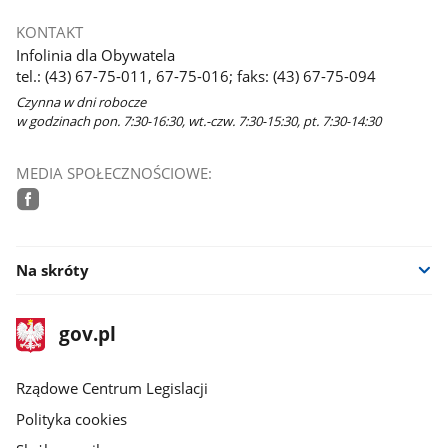
KONTAKT
Infolinia dla Obywatela
tel.: (43) 67-75-011, 67-75-016; faks: (43) 67-75-094
Czynna w dni robocze
w godzinach pon. 7:30-16:30, wt.-czw. 7:30-15:30, pt. 7:30-14:30
MEDIA SPOŁECZNOŚCIOWE:
facebook
Na skróty
stopka
Strona
gov.pl
gov.pl
główna
Rządowe Centrum Legislacji
Polityka cookies