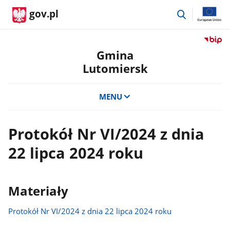
przejdź
gov.pl
do
wyszukiwar
Przejdź
do
Gmina
serwis
Lutomiersk
Biulety
Informa
Publicz
MENU
Gmina
Lutomi
Protokół Nr VI/2024 z dnia
22 lipca 2024 roku
Materiały
Protokół Nr VI/2024 z dnia 22 lipca 2024 roku