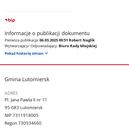
Informacje o publikacji dokumentu
Pierwsza publikacja:
06.03.2025 09:51 Robert Naglik
Wytwarzający/ Odpowiadający:
Biuro Rady Miejskiej
Pokaż historię zmian
stopka
Gmina Lutomiersk
ADRES
Pl. Jana Pawła II nr 11
95-083 Lutomiersk
NIP 7311918005
Regon 730934660