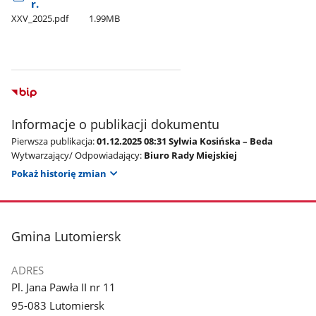
r.
XXV​_2025.pdf
1.99MB
Informacje o publikacji dokumentu
Pierwsza publikacja:
01.12.2025 08:31 Sylwia Kosińska – Beda
Wytwarzający/ Odpowiadający:
Biuro Rady Miejskiej
Pokaż historię zmian
stopka
Gmina Lutomiersk
ADRES
Pl. Jana Pawła II nr 11
95-083 Lutomiersk