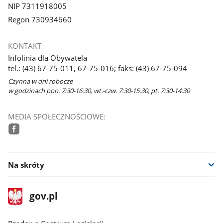
NIP 7311918005
Regon 730934660
KONTAKT
Infolinia dla Obywatela
tel.: (43) 67-75-011, 67-75-016; faks: (43) 67-75-094
Czynna w dni robocze
w godzinach pon. 7:30-16:30, wt.-czw. 7:30-15:30, pt. 7:30-14:30
MEDIA SPOŁECZNOŚCIOWE:
facebook
Na skróty
stopka
Strona
gov.pl
gov.pl
główna