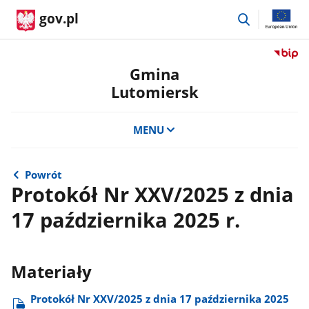
przejdź
gov.pl
do
wyszukiwar
Przejdź
do
Gmina
serwis
Lutomiersk
Biulety
Informa
Publicz
MENU
Gmina
Lutomi
Powrót
Protokół Nr XXV/2025 z dnia
17 października 2025 r.
Materiały
Protokół Nr XXV/2025 z dnia 17 października 2025