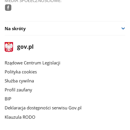
MEDIA SPOŁECZNOŚCIOWE:
facebook
Na skróty
stopka
Strona
gov.pl
gov.pl
główna
Rządowe Centrum Legislacji
Polityka cookies
Służba cywilna
Profil zaufany
BIP
Deklaracja dostępności serwisu Gov.pl
Klauzula RODO