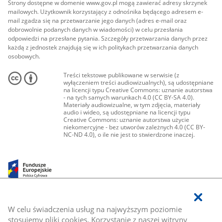
Strony dostępne w domenie www.gov.pl mogą zawierać adresy skrzynek
mailowych. Użytkownik korzystający z odnośnika będącego adresem e-
mail zgadza się na przetwarzanie jego danych (adres e-mail oraz
dobrowolnie podanych danych w wiadomości) w celu przesłania
odpowiedzi na przesłane pytania. Szczegóły przetwarzania danych przez
każdą z jednostek znajdują się w ich politykach przetwarzania danych
osobowych.
Treści tekstowe publikowane w serwisie (z
wyłączeniem treści audiowizualnych), są udostępniane
na licencji typu Creative Commons: uznanie autorstwa
- na tych samych warunkach 4.0 (CC BY-SA 4.0).
Materiały audiowizualne, w tym zdjęcia, materiały
audio i wideo, są udostępniane na licencji typu
Creative Commons: uznanie autorstwa użycie
niekomercyjne - bez utworów zależnych 4.0 (CC BY-
NC-ND 4.0), o ile nie jest to stwierdzone inaczej.
W celu świadczenia usług na najwyższym poziomie
stosujemy pliki cookies. Korzystanie z naszej witryny