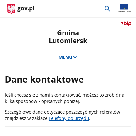
przejdź
gov.pl
do
wyszukiwar
Przejdź
do
Gmina
serwis
Lutomiersk
Biulety
Informa
Publicz
MENU
Gmina
Lutomi
Dane kontaktowe
Jeśli chcesz się z nami skontaktować, możesz to zrobić na
kilka sposobów - opisanych poniżej.
Szczegółowe dane dotyczące poszczególnych referatów
znajdziesz w zakłace
Telefony do urzędu
.