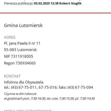
Pierwsza publikacja:
03.02.2025 12:38 Robert Naglik
stopka
Gmina Lutomiersk
ADRES
Pl. Jana Pawła II nr 11
95-083 Lutomiersk
NIP 7311918005
Regon 730934660
KONTAKT
Infolinia dla Obywatela
tel.: (43) 67-75-011, 67-75-016; faks: (43) 67-75-094
Czynna w dni robocze
w godzinach pon. 7:30-16:30, wt.-czw. 7:30-15:30, pt. 7:30-14:30