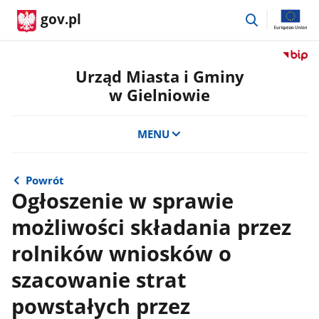
przejdź
gov.pl
do
wyszukiwar
Przejdź
do
Urząd Miasta i Gminy
serwis
w Gielniowie
Biulety
Informa
Publicz
MENU
Urząd
Miasta
i
Powrót
Gminy
Ogłoszenie w sprawie
w
możliwości składania przez
Gielnio
rolników wniosków o
szacowanie strat
powstałych przez