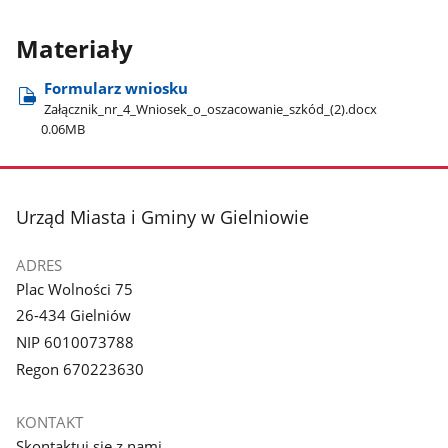
Materiały
Formularz wniosku
Załącznik​_nr​_4​_Wniosek​_o​_oszacowanie​_szkód​_(2).docx
0.06MB
stopka
Urząd Miasta i Gminy w Gielniowie
ADRES
Plac Wolności 75
26-434 Gielniów
NIP 6010073788
Regon 670223630
KONTAKT
Skontaktuj się z nami