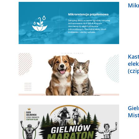
Mik
Kast
ele
(czi
Gie
Mist