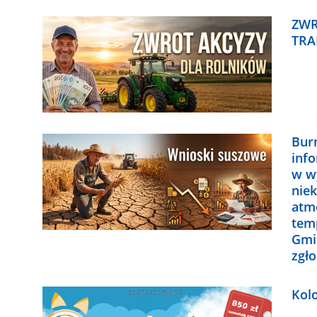
ZWR
TRA
Bur
inf
w w
nie
atm
temp
Gmi
zgł
Kolo