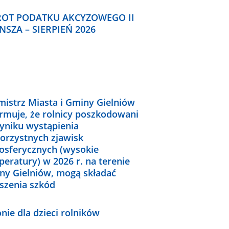
OT PODATKU AKCYZOWEGO II
NSZA – SIERPIEŃ 2026
mistrz Miasta i Gminy Gielniów
ormuje, że rolnicy poszkodowani
yniku wystąpienia
korzystnych zjawisk
osferycznych (wysokie
eratury) w 2026 r. na terenie
ny Gielniów, mogą składać
oszenia szkód
nie dla dzieci rolników