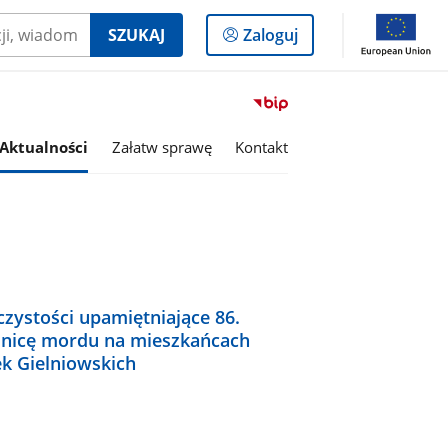
Logowanie
SZUKAJ
Zaloguj
do
panelu
Przejdź
do
serwisu
Aktualności
Załatw sprawę
Kontakt
Biuletyn
Informacji
Publicznej
Urząd
Miasta
i
Gminy
zystości upamiętniające 86.
w
Gielniowie
znicę mordu na mieszkańcach
ek Gielniowskich