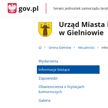
gov.pl
Serwis jednostek samorządu teryt
gov.pl
Urząd Miasta 
w Gielniowie
Gmina Gielniów
Aktualności
Info
Wydarzenia
Informacje bieżące
Zapowiedzi
Obwieszczenia o licytacjach
komorniczych
Galeria