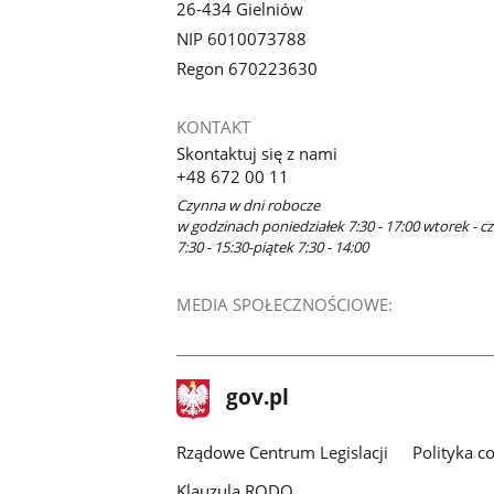
26-434 Gielniów
NIP 6010073788
Regon 670223630
KONTAKT
Skontaktuj się z nami
+48 672 00 11
Czynna w dni robocze
w godzinach poniedziałek 7:30 - 17:00 wtorek - c
7:30 - 15:30-piątek 7:30 - 14:00
MEDIA SPOŁECZNOŚCIOWE:
stopka
Strona
gov.pl
gov.pl
główna
Rządowe Centrum Legislacji
Polityka c
Klauzula RODO