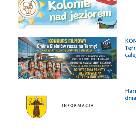
KON
Term
całe
Har
dnia