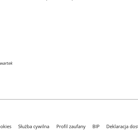
zwartek
ookies
Służba cywilna
Profil zaufany
BIP
Deklaracja dos