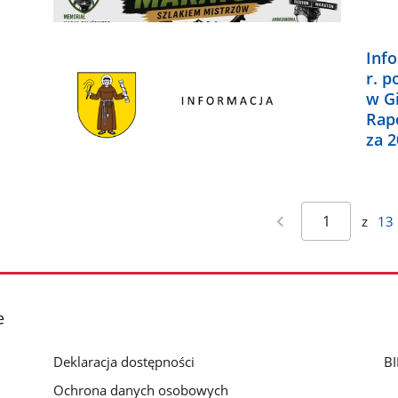
Inf
r. p
w G
Rap
za 2
z
13
e
Deklaracja dostępności
BI
Ochrona danych osobowych