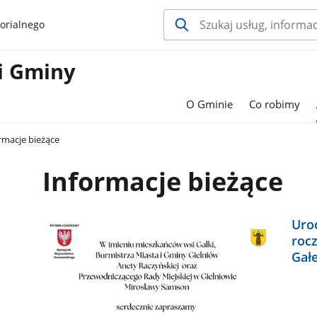
orialnego
i Gminy
O Gminie
Co robimy
rmacje bieżące
Informacje bieżące
Uroc
roc
Gał