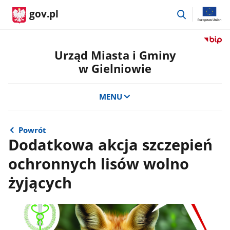
przejdź
gov.pl
do
wyszukiwar
Przejdź
do
Urząd Miasta i Gminy
serwis
w Gielniowie
Biulety
Informa
Publicz
MENU
Urząd
Miasta
i
Powrót
Gminy
Dodatkowa akcja szczepień
w
ochronnych lisów wolno
Gielnio
żyjących