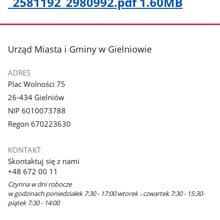
_2581192​_2980992.pdf 1.60MB
stopka
Urząd Miasta i Gminy w Gielniowie
ADRES
Plac Wolności 75
26-434 Gielniów
NIP 6010073788
Regon 670223630
KONTAKT
Skontaktuj się z nami
+48 672 00 11
Czynna w dni robocze
w godzinach poniedziałek 7:30 - 17:00 wtorek - czwartek 7:30 - 15:30-
piątek 7:30 - 14:00