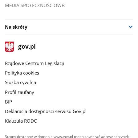
MEDIA SPOŁECZNOŚCIOWE:
Na skróty
stopka
Strona
gov.pl
gov.pl
główna
Rządowe Centrum Legislacji
Polityka cookies
Służba cywilna
Profil zaufany
BIP
Deklaracja dostępności serwisu Gov.pl
Klauzula RODO
Strony dostępne w domenie www.gov.pl mogą zawierać adresy skrzynek