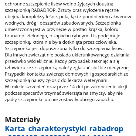
ochronne szczepienie lisów wolno żyjących doustną
szczepionką RABADROP. Zrzuty oraz wyłożenie ręczne
obejmą kompleksy leśne, pola, łąki z pominięciem akwenów
wodnych, dróg i obszarów zabudowanych. Szczepionka
umieszczona jest w przynęcie w postaci krążka, koloru
brunatno- zielonego, o zapachu rybnym. Lis podejmuje
szczepionkę, która nie była dotknięta przez człowieka.
Szczepionka jest dopuszczona tylko do szczepienia lisów.
Dla innych zwierząt nie posiada ukierunkowanego działania
przeciwko wściekliźnie. Każdy przypadek zetknięcia się
człowieka ze szczepionką należy zgłaszać służbie medycznej.
Przypadki kontaktu zwierząt domowych i gospodarskich ze
szczepionką należy zgłosić do lekarza weterynarii.
W trakcie szczepień oraz przez 14 dni po zakończeniu akcji
podczas spacerów trzymać zwierzęta na smyczy, aby nie
zjadły szczepionki lub nie zostawiły obcego zapachu.
Materiały
Karta​_charakterystyki​_rabadrop​