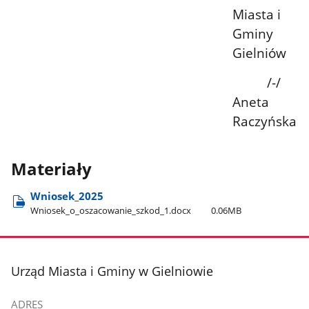
Miasta i
Gminy
Gielniów
/-/
Aneta
Raczyńska
Materiały
Wniosek​_2025
Wniosek​_o​_oszacowanie​_szkod​_1.docx
0.06MB
stopka
Urząd Miasta i Gminy w Gielniowie
ADRES