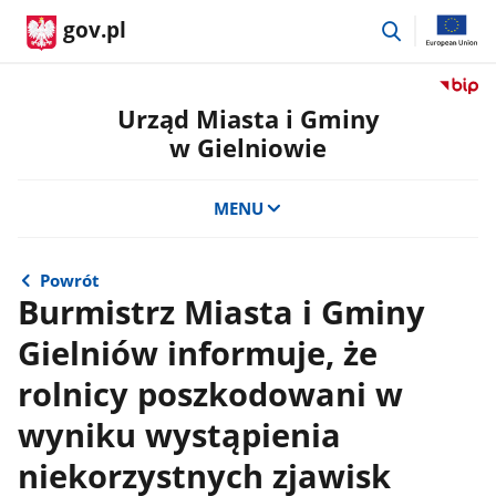
przejdź
gov.pl
do
wyszukiwar
Przejdź
do
Urząd Miasta i Gminy
serwis
w Gielniowie
Biulety
Informa
Publicz
MENU
Urząd
Miasta
i
Powrót
Gminy
Burmistrz Miasta i Gminy
w
Gielniów informuje, że
Gielnio
rolnicy poszkodowani w
wyniku wystąpienia
niekorzystnych zjawisk