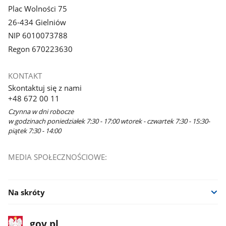
Plac Wolności 75
26-434 Gielniów
NIP 6010073788
Regon 670223630
KONTAKT
Skontaktuj się z nami
+48 672 00 11
Czynna w dni robocze
w godzinach poniedziałek 7:30 - 17:00 wtorek - czwartek 7:30 - 15:30-
piątek 7:30 - 14:00
MEDIA SPOŁECZNOŚCIOWE:
Na skróty
stopka
Strona
gov.pl