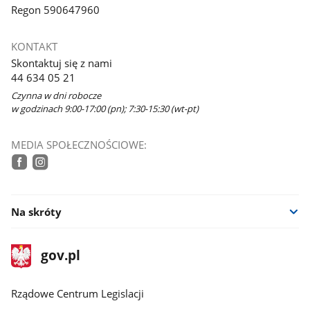
Regon 590647960
KONTAKT
Skontaktuj się z nami
44 634 05 21
Czynna w dni robocze
w godzinach 9:00-17:00 (pn); 7:30-15:30 (wt-pt)
MEDIA SPOŁECZNOŚCIOWE:
facebook
instagram
Na skróty
stopka
Strona
gov.pl
gov.pl
główna
Rządowe Centrum Legislacji