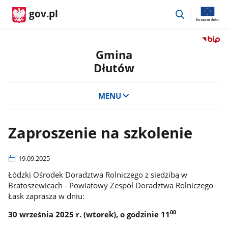
przejdź
gov.pl
do
wyszukiwar
Przejdź
do
Gmina
serwis
Dłutów
Biulety
Informa
Publicz
MENU
Gmina
Dłutów
Zaproszenie na szkolenie
19.09.2025
Łódzki Ośrodek Doradztwa Rolniczego z siedzibą w
Bratoszewicach - Powiatowy Zespół Doradztwa Rolniczego
Łask zaprasza w dniu:
00
30 września 2025 r. (wtorek), o godzinie 11