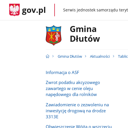
gov.pl
Serwis jednostek samorządu teryt
gov.pl
Gmina
Dłutów
Gmina Dłutów
Aktualności
Tabli
Informacja o ASF
Zwrot podatku akcyzowego
zawartego w cenie oleju
napędowego dla rolników
Zawiadomienie o zezwoleniu na
inwestycję drogową na drodze
3313E
Obwieszczenie Wójta o wszczęciu