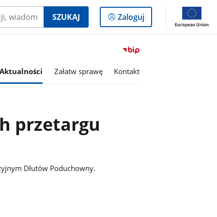
Logowanie
SZUKAJ
Zaloguj
do
panelu
Przejdź
do
serwisu
Aktualności
Załatw sprawę
Kontakt
Biuletyn
Informacji
Publicznej
Gmina
h przetargu
Dłutów
dezyjnym Dłutów Poduchowny.