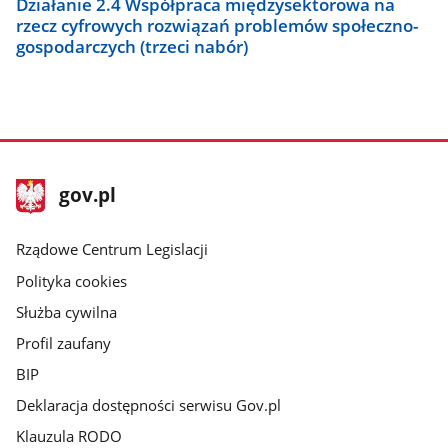
Działanie 2.4 Współpraca międzysektorowa na
rzecz cyfrowych rozwiązań problemów społeczno-
gospodarczych (trzeci nabór)
stopka
Strona
gov.pl
gov.pl
główna
Rządowe Centrum Legislacji
Polityka cookies
Służba cywilna
Profil zaufany
BIP
Deklaracja dostępności serwisu Gov.pl
Klauzula RODO