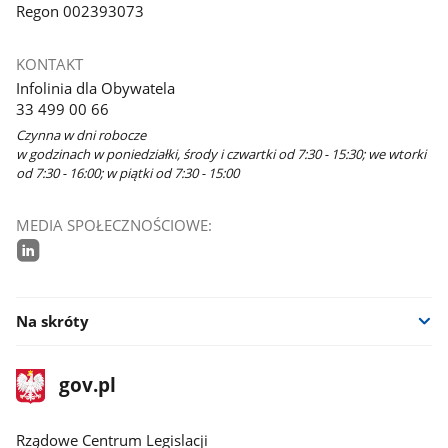
Regon 002393073
KONTAKT
Infolinia dla Obywatela
33 499 00 66
Czynna w dni robocze
w godzinach w poniedziałki, środy i czwartki od 7:30 - 15:30; we wtorki
od 7:30 - 16:00; w piątki od 7:30 - 15:00
MEDIA SPOŁECZNOŚCIOWE:
linkedin
Na skróty
stopka
Strona
gov.pl
gov.pl
główna
Rządowe Centrum Legislacji