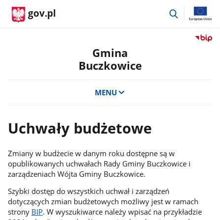
przejdź
gov.pl
do
wyszukiwar
Przejdź
do
Gmina
serwis
Buczkowice
Biulety
Informa
Publicz
MENU
Gmina
Buczko
Uchwały budżetowe
Zmiany w budżecie w danym roku dostępne są w
opublikowanych uchwałach Rady Gminy Buczkowice i
zarządzeniach Wójta Gminy Buczkowice.
Szybki dostęp do wszystkich uchwał i zarządzeń
dotyczących zmian budżetowych możliwy jest w ramach
strony
BIP
. W wyszukiwarce należy wpisać na przykładzie