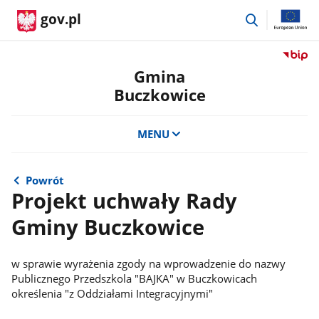
przejdź
gov.pl
do
wyszukiwar
Przejdź
do
Gmina
serwis
Buczkowice
Biulety
Informa
Publicz
MENU
Gmina
Buczko
Powrót
Projekt uchwały Rady
Gminy Buczkowice
w sprawie wyrażenia zgody na wprowadzenie do nazwy
Publicznego Przedszkola "BAJKA" w Buczkowicach
określenia "z Oddziałami Integracyjnymi"