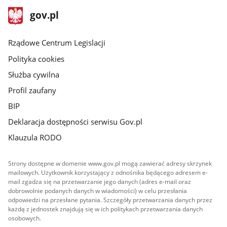
stopka
Strona
gov.pl
gov.pl
główna
Rządowe Centrum Legislacji
Polityka cookies
Służba cywilna
Profil zaufany
BIP
Deklaracja dostępności serwisu Gov.pl
Klauzula RODO
Strony dostępne w domenie www.gov.pl mogą zawierać adresy skrzynek
mailowych. Użytkownik korzystający z odnośnika będącego adresem e-
mail zgadza się na przetwarzanie jego danych (adres e-mail oraz
dobrowolnie podanych danych w wiadomości) w celu przesłania
odpowiedzi na przesłane pytania. Szczegóły przetwarzania danych przez
każdą z jednostek znajdują się w ich politykach przetwarzania danych
osobowych.