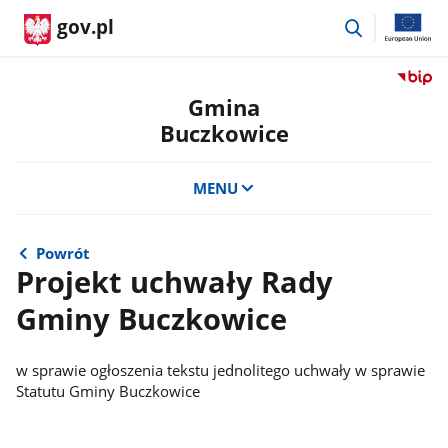
przejdź
gov.pl
do
wyszukiwar
Przejdź
do
Gmina
serwis
Buczkowice
Biulety
Informa
Publicz
MENU
Gmina
Buczko
Powrót
Projekt uchwały Rady
Gminy Buczkowice
w sprawie ogłoszenia tekstu jednolitego uchwały w sprawie
Statutu Gminy Buczkowice