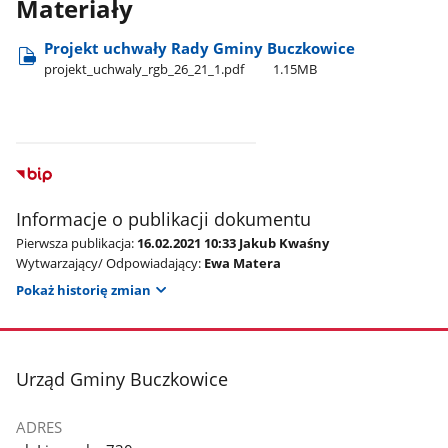
Materiały
Projekt uchwały Rady Gminy Buczkowice
projekt​_uchwaly​_rgb​_26​_21​_1.pdf
1.15MB
Informacje o publikacji dokumentu
Pierwsza publikacja:
16.02.2021 10:33 Jakub Kwaśny
Wytwarzający/ Odpowiadający:
Ewa Matera
Pokaż historię zmian
stopka
Urząd Gminy Buczkowice
ADRES