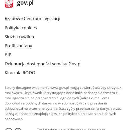
stopka
Strona
gov.pl
gov.pl
główna
Rządowe Centrum Legislacji
Polityka cookies
Służba cywilna
Profil zaufany
BIP
Deklaracja dostępności serwisu Gov.pl
Klauzula RODO
Strony dostępne w domenie www.gov.pl mogą zawierać adresy skrzynek
mailowych. Użytkownik korzystający z odnośnika będącego adresem e-
mail zgadza się na przetwarzanie jego danych (adres e-mail oraz
dobrowolnie podanych danych w wiadomości) w celu przesłania
odpowiedzi na przesłane pytania. Szczegóły przetwarzania danych przez
każdą z jednostek znajdują się w ich politykach przetwarzania danych
osobowych.
Treści tekstowe publikowane w serwisie (z