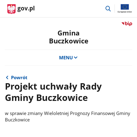
przejdź
gov.pl
do
wyszukiwar
Przejdź
do
Gmina
serwis
Buczkowice
Biulety
Informa
Publicz
MENU
Gmina
Buczko
Powrót
Projekt uchwały Rady
Gminy Buczkowice
w sprawie zmiany Wieloletniej Prognozy Finansowej Gminy
Buczkowice