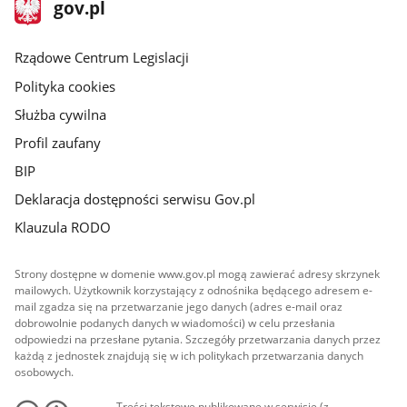
stopka
Strona
gov.pl
gov.pl
główna
Rządowe Centrum Legislacji
Polityka cookies
Służba cywilna
Profil zaufany
BIP
Deklaracja dostępności serwisu Gov.pl
Klauzula RODO
Strony dostępne w domenie www.gov.pl mogą zawierać adresy skrzynek
mailowych. Użytkownik korzystający z odnośnika będącego adresem e-
mail zgadza się na przetwarzanie jego danych (adres e-mail oraz
dobrowolnie podanych danych w wiadomości) w celu przesłania
odpowiedzi na przesłane pytania. Szczegóły przetwarzania danych przez
każdą z jednostek znajdują się w ich politykach przetwarzania danych
osobowych.
Treści tekstowe publikowane w serwisie (z