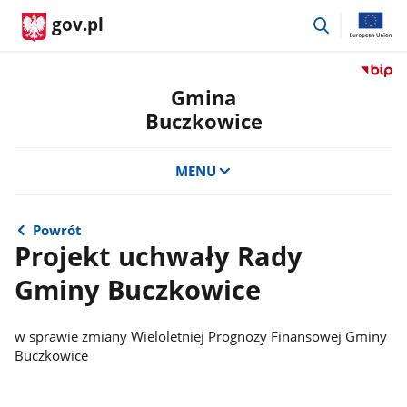
przejdź
gov.pl
do
wyszukiwar
Przejdź
do
Gmina
serwis
Buczkowice
Biulety
Informa
Publicz
MENU
Gmina
Buczko
Powrót
Projekt uchwały Rady
Gminy Buczkowice
w sprawie zmiany Wieloletniej Prognozy Finansowej Gminy
Buczkowice