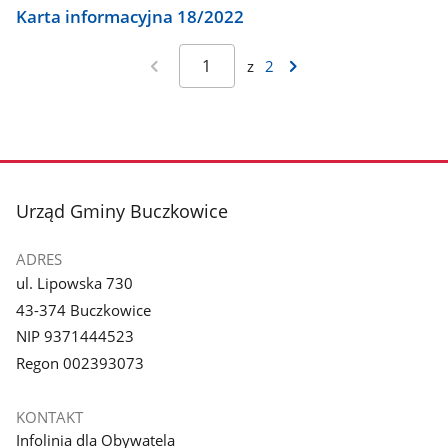
Karta informacyjna 18/2022
z
2
stopka
Urząd Gminy Buczkowice
ADRES
ul. Lipowska 730
43-374 Buczkowice
NIP 9371444523
Regon 002393073
KONTAKT
Infolinia dla Obywatela