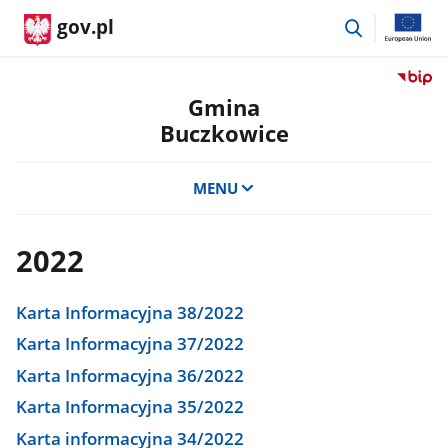
przejdź
gov.pl
do
wyszukiwar
Przejdź
do
Gmina
serwis
Buczkowice
Biulety
Informa
Publicz
MENU
Gmina
Buczko
2022
Karta Informacyjna 38/2022
Karta Informacyjna 37/2022
Karta Informacyjna 36/2022
Karta Informacyjna 35/2022
Karta informacyjna 34/2022