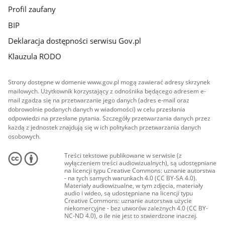
Profil zaufany
BIP
Deklaracja dostępności serwisu Gov.pl
Klauzula RODO
Strony dostępne w domenie www.gov.pl mogą zawierać adresy skrzynek
mailowych. Użytkownik korzystający z odnośnika będącego adresem e-
mail zgadza się na przetwarzanie jego danych (adres e-mail oraz
dobrowolnie podanych danych w wiadomości) w celu przesłania
odpowiedzi na przesłane pytania. Szczegóły przetwarzania danych przez
każdą z jednostek znajdują się w ich politykach przetwarzania danych
osobowych.
Treści tekstowe publikowane w serwisie (z
wyłączeniem treści audiowizualnych), są udostępniane
na licencji typu Creative Commons: uznanie autorstwa
- na tych samych warunkach 4.0 (CC BY-SA 4.0).
Materiały audiowizualne, w tym zdjęcia, materiały
audio i wideo, są udostępniane na licencji typu
Creative Commons: uznanie autorstwa użycie
niekomercyjne - bez utworów zależnych 4.0 (CC BY-
NC-ND 4.0), o ile nie jest to stwierdzone inaczej.