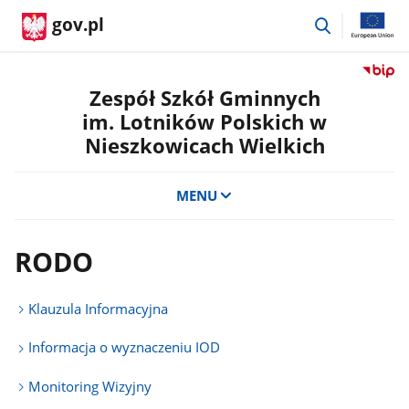
przejdź
gov.pl
do
wyszukiwar
Przejdź
do
Zespół Szkół Gminnych
serwis
im. Lotników Polskich w
Biulety
Nieszkowicach Wielkich
Informa
Publicz
Zespół
MENU
Szkół
Gminn
im.
RODO
Lotnik
Polskic
w
Klauzula Informacyjna
Nieszk
Wielkic
Informacja o wyznaczeniu IOD
Monitoring Wizyjny