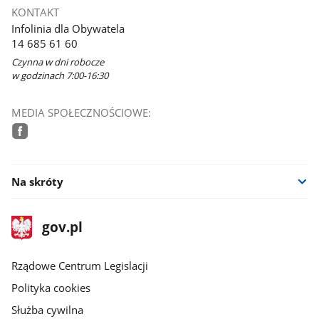
KONTAKT
Infolinia dla Obywatela
14 685 61 60
Czynna w dni robocze
w godzinach 7:00-16:30
MEDIA SPOŁECZNOŚCIOWE:
facebook
Na skróty
stopka
Strona
gov.pl
gov.pl
główna
Rządowe Centrum Legislacji
Polityka cookies
Służba cywilna