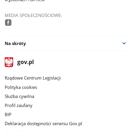
MEDIA SPOŁECZNOŚCIOWE:
facebook
Na skróty
stopka
Strona
gov.pl
gov.pl
główna
Rządowe Centrum Legislacji
Polityka cookies
Służba cywilna
Profil zaufany
BIP
Deklaracja dostępności serwisu Gov.pl