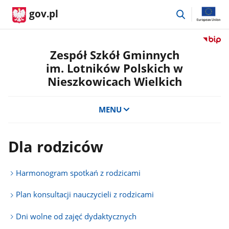
przejdź
gov.pl
do
wyszukiwar
Przejdź
do
Zespół Szkół Gminnych
serwis
im. Lotników Polskich w
Biulety
Nieszkowicach Wielkich
Informa
Publicz
Zespół
MENU
Szkół
Gminn
im.
Dla rodziców
Lotnik
Polskic
w
Harmonogram spotkań z rodzicami
Nieszk
Wielkic
Plan konsultacji nauczycieli z rodzicami
Dni wolne od zajęć dydaktycznych