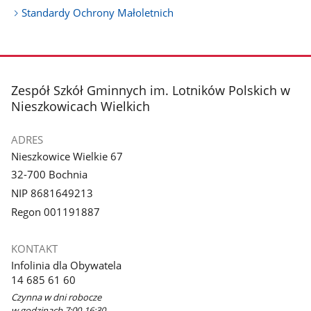
Standardy Ochrony Małoletnich
stopka
Zespół Szkół Gminnych im. Lotników Polskich w
Nieszkowicach Wielkich
ADRES
Nieszkowice Wielkie 67
32-700 Bochnia
NIP 8681649213
Regon 001191887
KONTAKT
Infolinia dla Obywatela
14 685 61 60
Czynna w dni robocze
w godzinach 7:00-16:30