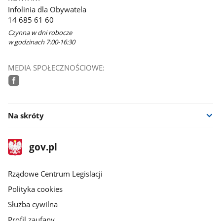
Infolinia dla Obywatela
14 685 61 60
Czynna w dni robocze
w godzinach 7:00-16:30
MEDIA SPOŁECZNOŚCIOWE:
facebook
Na skróty
stopka
Strona
gov.pl
gov.pl
główna
Rządowe Centrum Legislacji
Polityka cookies
Służba cywilna
Profil zaufany