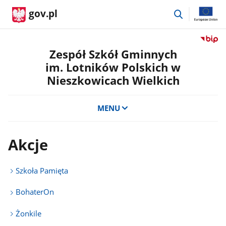
przejdź
gov.pl
do
wyszukiwar
Przejdź
do
Zespół Szkół Gminnych
serwis
im. Lotników Polskich w
Biulety
Nieszkowicach Wielkich
Informa
Publicz
Zespół
MENU
Szkół
Gminn
im.
Akcje
Lotnik
Polskic
w
Szkoła Pamięta
Nieszk
Wielkic
BohaterOn
Żonkile