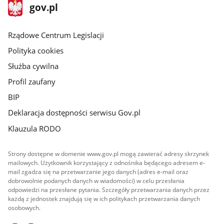
stopka
Strona
gov.pl
gov.pl
główna
Rządowe Centrum Legislacji
Polityka cookies
Służba cywilna
Profil zaufany
BIP
Deklaracja dostępności serwisu Gov.pl
Klauzula RODO
Strony dostępne w domenie www.gov.pl mogą zawierać adresy skrzynek
mailowych. Użytkownik korzystający z odnośnika będącego adresem e-
mail zgadza się na przetwarzanie jego danych (adres e-mail oraz
dobrowolnie podanych danych w wiadomości) w celu przesłania
odpowiedzi na przesłane pytania. Szczegóły przetwarzania danych przez
każdą z jednostek znajdują się w ich politykach przetwarzania danych
osobowych.