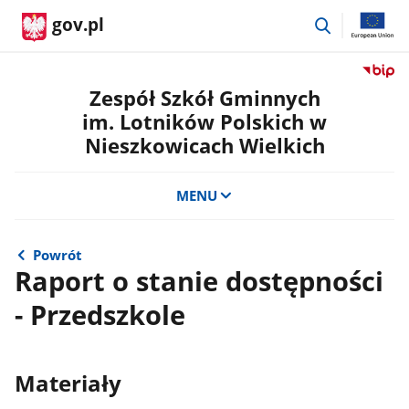
przejdź
gov.pl
do
wyszukiwar
Przejdź
do
Zespół Szkół Gminnych
serwis
im. Lotników Polskich w
Biulety
Nieszkowicach Wielkich
Informa
Publicz
Zespół
MENU
Szkół
Gminn
im.
Powrót
Lotnik
Raport o stanie dostępności
Polskic
w
- Przedszkole
Nieszk
Wielkic
Materiały