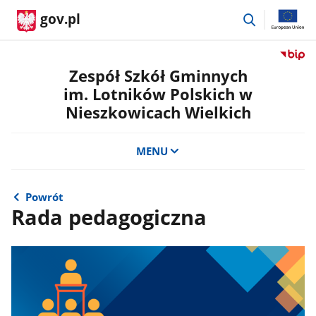
przejdź
gov.pl
do
wyszukiwar
Przejdź
do
Zespół Szkół Gminnych
serwis
im. Lotników Polskich w
Biulety
Nieszkowicach Wielkich
Informa
Publicz
Zespół
MENU
Szkół
Gminn
im.
Powrót
Lotnik
Rada pedagogiczna
Polskic
w
Nieszk
Wielkic