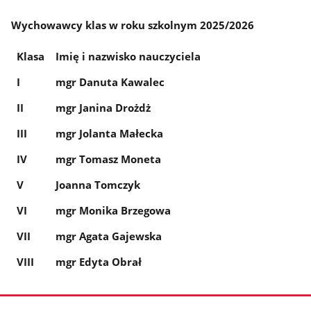
Wychowawcy klas
w roku szkolnym 2025/2026
Klasa
Imię i nazwisko nauczyciela
I
mgr Danuta Kawalec
II
mgr Janina Drożdż
III
mgr Jolanta Małecka
IV
mgr Tomasz Moneta
V
Joanna Tomczyk
VI
mgr Monika Brzegowa
VII
mgr Agata Gajewska
VIII
mgr Edyta Obrał