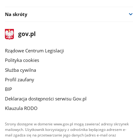
facebook
Na skróty
stopka
Strona
gov.pl
gov.pl
główna
Rządowe Centrum Legislacji
Polityka cookies
Służba cywilna
Profil zaufany
BIP
Deklaracja dostępności serwisu Gov.pl
Klauzula RODO
Strony dostępne w domenie www.gov.pl mogą zawierać adresy skrzynek
mailowych. Użytkownik korzystający z odnośnika będącego adresem e-
mail zgadza się na przetwarzanie jego danych (adres e-mail oraz