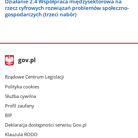
Działanie 2.4 Współpraca międzysektorowa na
rzecz cyfrowych rozwiązań problemów społeczno-
gospodarczych (trzeci nabór)
stopka
Strona
gov.pl
gov.pl
główna
Rządowe Centrum Legislacji
Polityka cookies
Służba cywilna
Profil zaufany
BIP
Deklaracja dostępności serwisu Gov.pl
Klauzula RODO