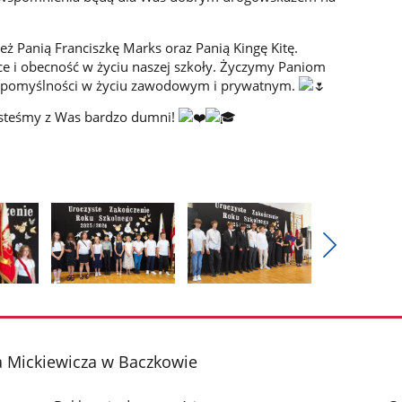
ż Panią Franciszkę Marks oraz Panią Kingę Kitę.
ce i obecność w życiu naszej szkoły. Życzymy Paniom
raz pomyślności w życiu zawodowym i prywatnym.
esteśmy z Was bardzo dumni!
Pokaż
nestępne
Pokaż
Pokaż
zdjęcia
zdjęcie
zdjęcie
3
4
z
z
 Mickiewicza w Baczkowie
galerii.
galerii.