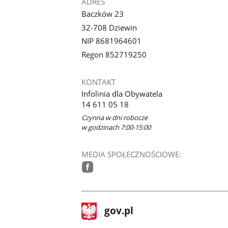
ADRES
Baczków 23
32-708 Dziewin
NIP 8681964601
Regon 852719250
KONTAKT
Infolinia dla Obywatela
14 611 05 18
Czynna w dni robocze
w godzinach 7:00-15:00
MEDIA SPOŁECZNOŚCIOWE:
facebook
stopka
Strona
gov.pl
gov.pl
główna