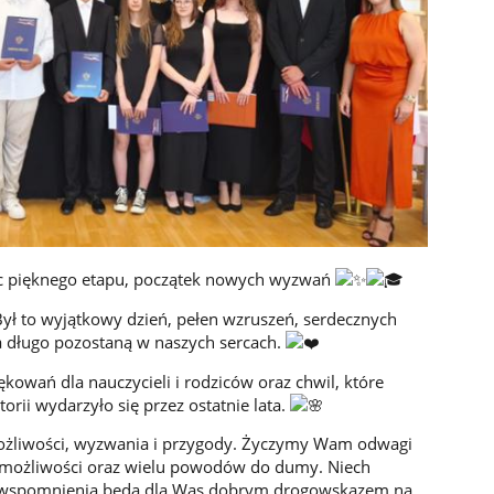
ec pięknego etapu, początek nowych wyzwań
 Był to wyjątkowy dzień, pełen wzruszeń, serdecznych
a długo pozostaną w naszych sercach.
ękowań dla nauczycieli i rodziców oraz chwil, które
orii wydarzyło się przez ostatnie lata.
żliwości, wyzwania i przygody. Życzymy Wam odwagi
 możliwości oraz wielu powodów do dumy. Niech
ne wspomnienia będą dla Was dobrym drogowskazem na