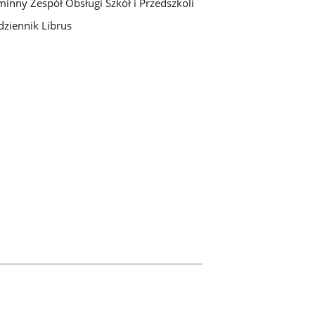
inny Zespół Obsługi Szkół i Przedszkoli
dziennik Librus