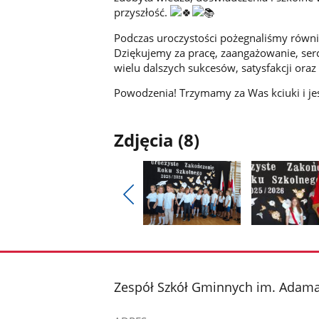
przyszłość.
Podczas uroczystości pożegnaliśmy równie
Dziękujemy za pracę, zaangażowanie, ser
wielu dalszych sukcesów, satysfakcji o
Powodzenia! Trzymamy za Was kciuki i j
Zdjęcia (8)
Pokaż
poprzednie
Pokaż
Pokaż
zdjęcia
zdjęcie
zdjęcie
1
2
z
z
stopka
Zespół Szkół Gminnych im. Adama
galerii.
galerii.