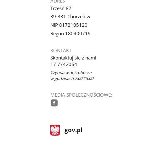
ADRES
Trześń 87
39-331 Chorzelów
NIP 8172105120
Regon 180400719
KONTAKT
Skontaktuj się z nami
17 7742064
Czynna w dni robocze
w godzinach 7:00-15:00
MEDIA SPOŁECZNOŚCIOWE:
facebook
stopka
Strona
gov.pl
gov.pl
główna