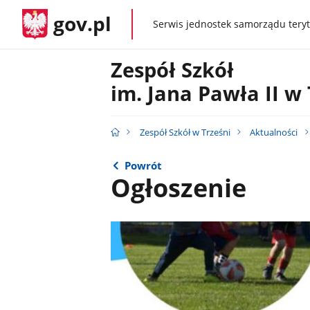
gov.pl
Serwis jednostek samorządu teryt
gov.pl
Zespół Szkół
im. Jana Pawła II w 
Zespół Szkół w Trześni
Aktualności
Powrót
Ogłoszenie