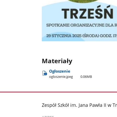
Materiały
Ogłoszenie
ogloszenie.jpeg
0.06MB
stopka
Zespół Szkół im. Jana Pawła II w T