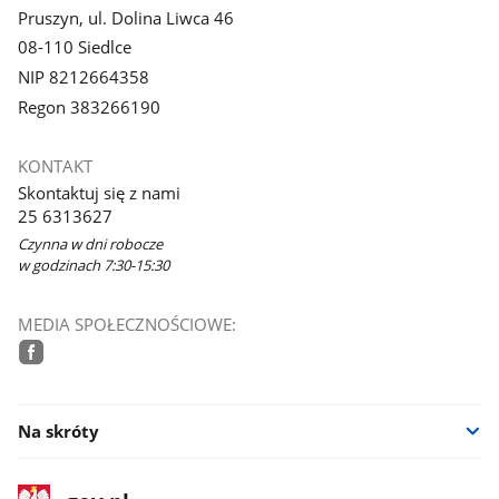
Pruszyn, ul. Dolina Liwca 46
08-110 Siedlce
NIP 8212664358
Regon 383266190
KONTAKT
Skontaktuj się z nami
25 6313627
Czynna w dni robocze
w godzinach 7:30-15:30
MEDIA SPOŁECZNOŚCIOWE:
facebook
Na skróty
stopka
Strona