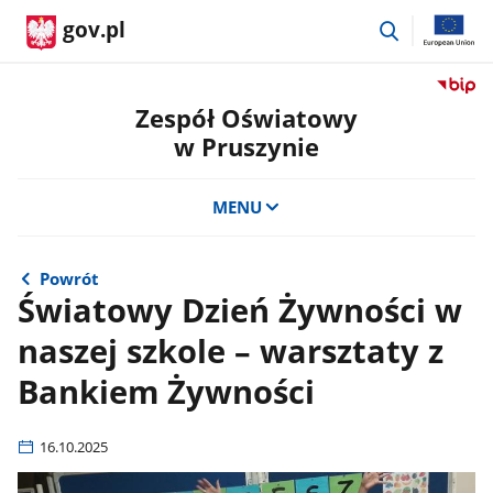
przejdź
gov.pl
do
wyszukiwar
Przejdź
do
Zespół Oświatowy
serwis
w Pruszynie
Biulety
Informa
Publicz
MENU
Zespół
Oświat
w
Powrót
Pruszy
Światowy Dzień Żywności w
naszej szkole – warsztaty z
Bankiem Żywności
16.10.2025