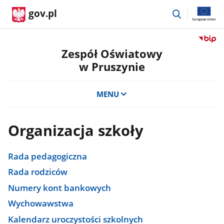
przejdź
gov.pl
do
wyszukiwar
Przejdź
do
Zespół Oświatowy
serwis
w Pruszynie
Biulety
Informa
Publicz
MENU
Zespół
Oświat
w
Organizacja szkoły
Pruszy
Rada pedagogiczna
Rada rodziców
Numery kont bankowych
Wychowawstwa
Kalendarz uroczystości szkolnych