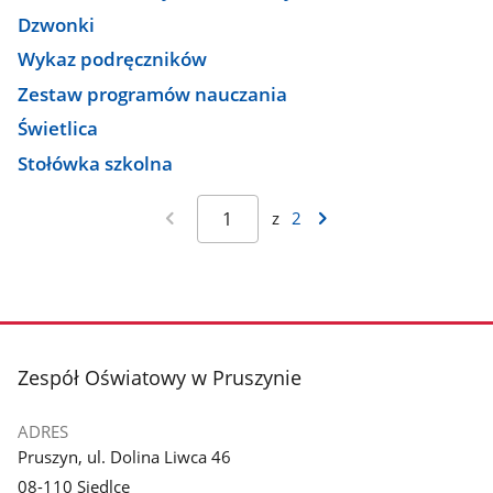
Dzwonki
Wykaz podręczników
Zestaw programów nauczania
Świetlica
Stołówka szkolna
z
2
stopka
Zespół Oświatowy w Pruszynie
ADRES
Pruszyn, ul. Dolina Liwca 46
08-110 Siedlce