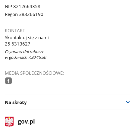
NIP 8212664358
Regon 383266190
KONTAKT
Skontaktuj się z nami
25 6313627
Czynna w dni robocze
w godzinach 7:30-15:30
MEDIA SPOŁECZNOŚCIOWE:
facebook
Na skróty
stopka
Strona
gov.pl
gov.pl
główna