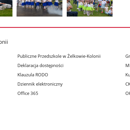
Pokaż
Pokaż
zdjęcie
zdjęcie
3
4
z
z
onii
galerii.
galerii.
Publiczne Przedszkole w Żelkowie-Kolonii
Gm
Deklaracja dostępności
M
Klauzula RODO
Ku
Dziennik elektroniczny
C
Office 365
O