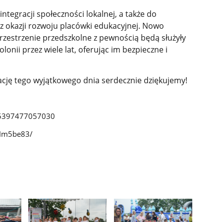
ntegracji społeczności lokalnej, a także do
 okazji rozwoju placówki edukacyjnej. Nowo
rzestrzenie przedszkolne z pewnością będą służyły
ii przez wiele lat, oferując im bezpieczne i
ję tego wyjątkowego dnia serdecznie dziękujemy!
55397477057030
8Hm5be83/