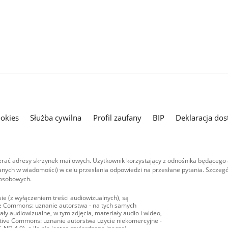
ookies
Służba cywilna
Profil zaufany
BIP
Deklaracja dos
ać adresy skrzynek mailowych. Użytkownik korzystający z odnośnika będącego 
nych w wiadomości) w celu przesłania odpowiedzi na przesłane pytania. Szczegó
 osobowych.
ie (z wyłączeniem treści audiowizualnych), są
ive Commons: uznanie autorstwa - na tych samych
ły audiowizualne, w tym zdjęcia, materiały audio i wideo,
eative Commons: uznanie autorstwa użycie niekomercyjne -