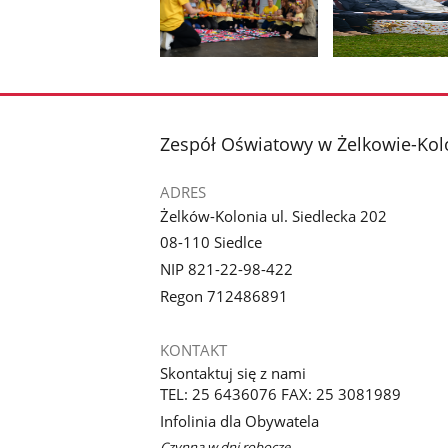
Pokaż
Pokaż
zdjęcie
zdjęcie
1
2
z
z
stopka
Zespół Oświatowy w Żelkowie-Kol
galerii.
galerii.
ADRES
Żelków-Kolonia ul. Siedlecka 202
08-110 Siedlce
NIP 821-22-98-422
Regon 712486891
KONTAKT
Skontaktuj się z nami
TEL: 25 6436076 FAX: 25 3081989
Infolinia dla Obywatela
Czynna w dni robocze