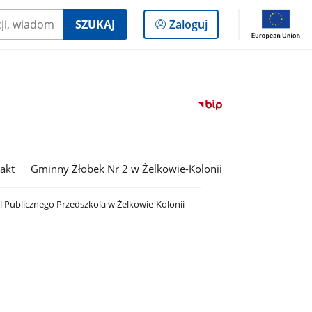
Logowanie
SZUKAJ
Zaloguj
do
panelu
Przejdź
do
serwisu
Biuletyn
Informacji
akt
Gminny Żłobek Nr 2 w Żelkowie-Kolonii
Publicznej
Zespół
al Publicznego Przedszkola w Żelkowie-Kolonii
Oświatowy
w
Żelkowie-
Kolonii