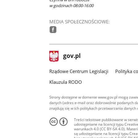
w godzinach 08:00-16:00
MEDIA SPOŁECZNOŚCIOWE:
facebook
stopka
Strona
gov.pl
gov.pl
główna
Rządowe Centrum Legislacji
Polityka c
Klauzula RODO
Strony dostępne w domenie www.gov.pl mogą zawier
danych (adres e-mail oraz dobrowolnie podanych da
znajdują się w ich politykach przetwarzania danych
Treści tekstowe publikowane w serwis
udostępniane na licencji typu Creat
warunkach 4.0 (CC BY-SA 4.0). Materia
są udostępniane na licencji typu Cr