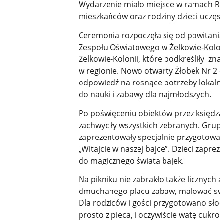
Wydarzenie miało miejsce w ramach Ro
mieszkańców oraz rodziny dzieci uczęs
Ceremonia rozpoczęła się od powitania
Zespołu Oświatowego w Żelkowie-Koloni
Żelkowie-Kolonii, które podkreśliły zn
w regionie. Nowo otwarty Żłobek Nr 2
odpowiedź na rosnące potrzeby lokaln
do nauki i zabawy dla najmłodszych.
Po poświęceniu obiektów przez księdza
zachwyciły wszystkich zebranych. Grup
zaprezentowały specjalnie przygotow
„Witajcie w naszej bajce”. Dzieci zapre
do magicznego świata bajek.
Na pikniku nie zabrakło także licznych 
dmuchanego placu zabaw, malować swoj
Dla rodziców i gości przygotowano sło
prosto z pieca, i oczywiście watę cukr