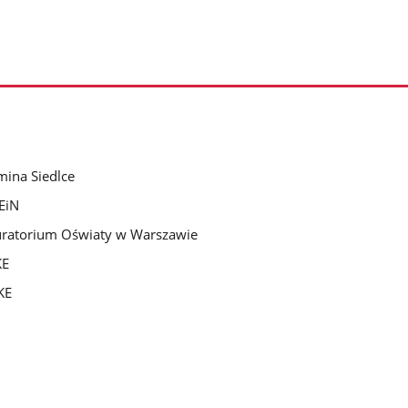
ina Siedlce
EiN
ratorium Oświaty w Warszawie
KE
KE