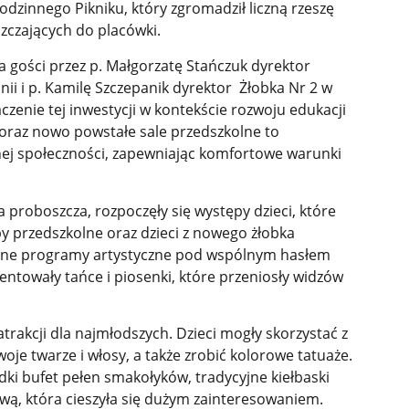
dzinnego Pikniku, który zgromadził liczną rzeszę
zczających do placówki.
 gości przez p. Małgorzatę Stańczuk dyrektor
i i p. Kamilę Szczepanik dyrektor Żłobka Nr 2 w
aczenie tej inwestycji w kontekście rozwoju edukacji
 oraz nowo powstałe sale przedszkolne to
ej społeczności, zapewniając komfortowe warunki
 proboszcza, rozpoczęły się występy dzieci, które
y przedszkolne oraz dzieci z nowego żłobka
ane programy artystyczne pod wspólnym hasłem
zentowały tańce i piosenki, które przeniosły widzów
atrakcji dla najmłodszych. Dzieci mogły skorzystać z
e twarze i włosy, a także zrobić kolorowe tatuaże.
dki bufet pełen smakołyków, tradycyjne kiełbaski
ową, która cieszyła się dużym zainteresowaniem.