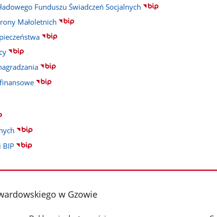
ładowego Funduszu Świadczeń Socjalnych
rony Małoletnich
pieczeństwa
cy
agradzania
finansowe
nych
 BIP
Twardowskiego w Gzowie