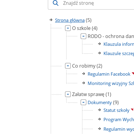
liczba
(5)
Strona główna
podstron
Link
liczba
O szkole
(4)
do
podstron
Link
RODO - ochrona da
strony
do
Link
Klauzula infor
strony
do
Link
Klauzule szcz
strony
do
Link
liczba
strony
Co robimy
(2)
do
podstron
Link
Regulamin Facebook
strony
do
Link
Monitoring wizyjny S
strony
do
Link
liczba
Załatw sprawę
(1)
strony
do
podstron
Link
liczba
(9)
Dokumenty
strony
do
podstron
Link
Statut szkoły
strony
do
Link
Program Wych
strony
do
Link
Regulamin wyc
strony