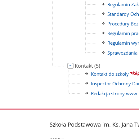
do
Link
Regulamin Zak
strony
do
Link
Standardy Och
strony
do
Link
Procedury Bez
strony
do
Link
Regulamin pra
strony
do
Link
Regulamin wyn
strony
do
Link
Sprawozdania 
strony
do
Link
liczba
strony
Kontakt
(5)
do
podstron
Link
Kontakt do szkoły
strony
do
Link
Inspektor Ochrony Da
strony
do
Link
Redakcja strony www i
strony
do
strony
stopka
Szkoła Podstawowa im. Ks. Jana 