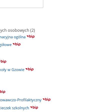
liczba
nych osobowych
(2)
podstron
macyjna ogólna
egółowe
zkoły w Gzowie
owawczo-Profilaktyczny
ieczek szkolnych