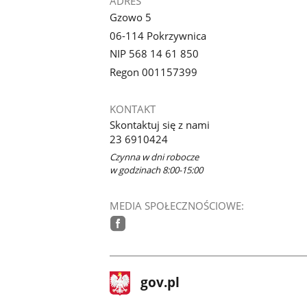
ADRES
Gzowo 5
06-114 Pokrzywnica
NIP 568 14 61 850
Regon 001157399
KONTAKT
Skontaktuj się z nami
23 6910424
Czynna w dni robocze
w godzinach 8:00-15:00
MEDIA SPOŁECZNOŚCIOWE:
facebook
stopka
Strona
gov.pl
gov.pl
główna