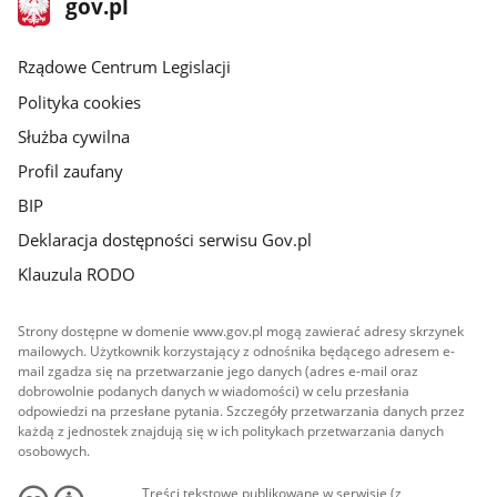
Strona
gov.pl
gov.pl
główna
Rządowe Centrum Legislacji
Polityka cookies
Służba cywilna
Profil zaufany
BIP
Deklaracja dostępności serwisu Gov.pl
Klauzula RODO
Strony dostępne w domenie www.gov.pl mogą zawierać adresy skrzynek
mailowych. Użytkownik korzystający z odnośnika będącego adresem e-
mail zgadza się na przetwarzanie jego danych (adres e-mail oraz
dobrowolnie podanych danych w wiadomości) w celu przesłania
odpowiedzi na przesłane pytania. Szczegóły przetwarzania danych przez
każdą z jednostek znajdują się w ich politykach przetwarzania danych
osobowych.
Treści tekstowe publikowane w serwisie (z