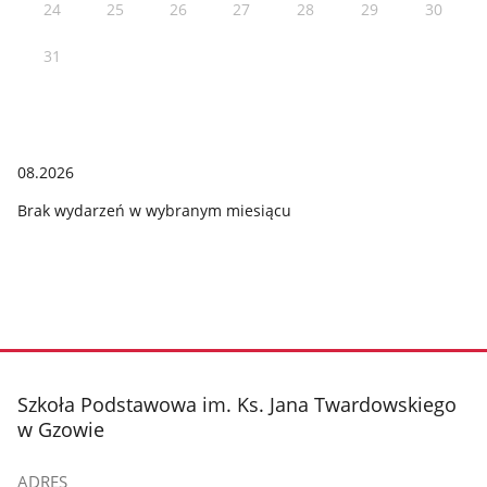
24
25
26
27
28
29
30
31
08.2026
Brak wydarzeń w wybranym miesiącu
stopka
Szkoła Podstawowa im. Ks. Jana Twardowskiego
w Gzowie
ADRES