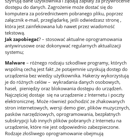
szyfrują dane użytkownika i żądają zapłaty za przywrócenie
dostępu do danych. Zagrożenie może dostać się do
komputera za pośrednictwem pobranego pliku, poprzez
załącznik e-mail, przeglądarkę, jeśli odwiedzasz stronę ,
która jest zainfekowana lub nawet przez wiadomość
tekstową.
Jak zapobiegać
? – stosować aktualne oprogramowania
antywirusowe oraz dokonywać regularnych aktualizacji
systemu;
Malware
– różnego rodzaju szkodliwe programy, których
wspólną cechą jest fakt ,że potajemnie uzyskują dostęp do
urządzenia bez wiedzy użytkownika. Hakerzy wykorzystują
je do różnych celów – wykradania danych osobowych,
haseł, pieniędzy oraz blokowania dostępu do urządzeń.
Najczęściej dostaje się na urządzenie z Internetu i poczty
elektronicznej. Może również pochodzić ze zhakowanych
stron internetowych, wersji demo gier, plików muzycznych,
pasków narzędziowych, oprogramowania, bezpłatnych
subskrypcji lub innych plików pobranych z Internetu na
urządzenie, które nie jest odpowiednio zabezpieczone.
Rodzaje złośliwego oprogramowanie obejmują