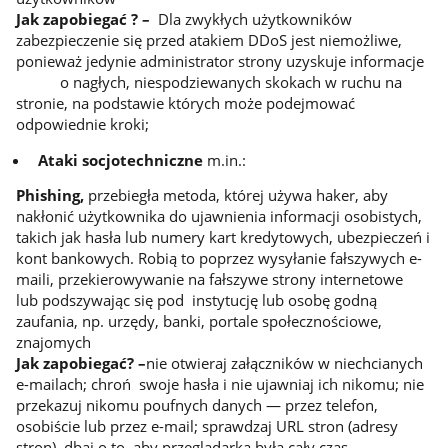
Jak zapobiegać ? –
Dla zwykłych użytkowników
zabezpieczenie się przed atakiem DDoS jest niemożliwe,
ponieważ jedynie administrator strony uzyskuje informacje
o nagłych, niespodziewanych skokach w ruchu na
stronie, na podstawie których może podejmować
odpowiednie kroki;
Ataki socjotechniczne
m.in.:
Phishing,
przebiegła metoda, której używa haker, aby
nakłonić użytkownika do ujawnienia informacji osobistych,
takich jak hasła lub numery kart kredytowych, ubezpieczeń i
kont bankowych. Robią to poprzez wysyłanie fałszywych e-
maili, przekierowywanie na fałszywe strony internetowe
lub podszywając się pod instytucję lub osobę godną
zaufania, np. urzędy, banki, portale społecznościowe,
znajomych
Jak zapobiegać? –
nie otwieraj załączników w niechcianych
e-mailach; chroń swoje hasła i nie ujawniaj ich nikomu; nie
przekazuj nikomu poufnych danych — przez telefon,
osobiście lub przez e-mail; sprawdzaj URL stron (adresy
stron), dbaj o to, aby przeglądarka była cały czas