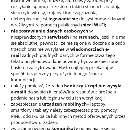
(darmowe filmiki, muzykę, albo łatwy zarobek przy
rozsyłaniu spamu) – często na takich stronach znajdują
się ukryte wirusy, trojany i inne zagrożenia;
niebezpieczne jest
logowanie się
do systemów z danymi
wrażliwymi za pomocą publicznych
sieci Wi-Fi;
nie zostawianie
danych osobowych
w
niesprawdzonych
serwisach
i na
stronach,
jeżeli nie ma
się absolutnej pewności, że nie są one widoczne dla osób
trzecich oraz nie wysyłanie w
wiadomościach e-
mail
żadnych poufnych danych w formie otwartego
tekstu przykładowo dane powinny być zabezpieczone
hasłem i zaszyfrowane. Hasło najlepiej przekazuj w
sposób bezpieczny przy użyciu innego środka
komunikacji;
należy pamiętać, że żaden
bank czy Urząd nie wysyła
e-maili
do swoich klientów/interesantów z prośbą o
podanie hasła lub loginu w celu ich weryfikacji;
zabezpieczenie
urządzeń mobilnych
– laptopy,
smartfony i tablety należy zabezpieczać przy pomocy
PINu, odcisku palca lub innych metod oferowanych przez
producentów urządzeń.
zwracanie uwagi na
komunikaty
pojawiające się na