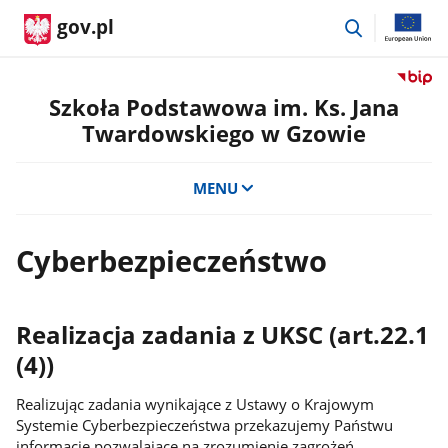
przejdź
gov.pl
do
wyszukiwar
Przejdź
do
Szkoła Podstawowa im. Ks. Jana
serwis
Twardowskiego w Gzowie
Biulety
Informa
Publicz
MENU
Szkoła
Podst
im.
Cyberbezpieczeństwo
Ks.
Jana
Twardo
Realizacja zadania z UKSC (art.22.1
w
Gzowie
(4))
Realizując zadania wynikające z Ustawy o Krajowym
Systemie Cyberbezpieczeństwa przekazujemy Państwu
informacje pozwalające na zrozumienie zagrożeń