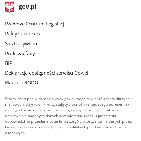
stopka
Strona
gov.pl
gov.pl
główna
Rządowe Centrum Legislacji
Polityka cookies
Służba cywilna
Profil zaufany
BIP
Deklaracja dostępności serwisu Gov.pl
Klauzula RODO
Strony dostępne w domenie www.gov.pl mogą zawierać adresy skrzynek
mailowych. Użytkownik korzystający z odnośnika będącego adresem e-
mail zgadza się na przetwarzanie jego danych (adres e-mail oraz
dobrowolnie podanych danych w wiadomości) w celu przesłania
odpowiedzi na przesłane pytania. Szczegóły przetwarzania danych przez
każdą z jednostek znajdują się w ich politykach przetwarzania danych
osobowych.