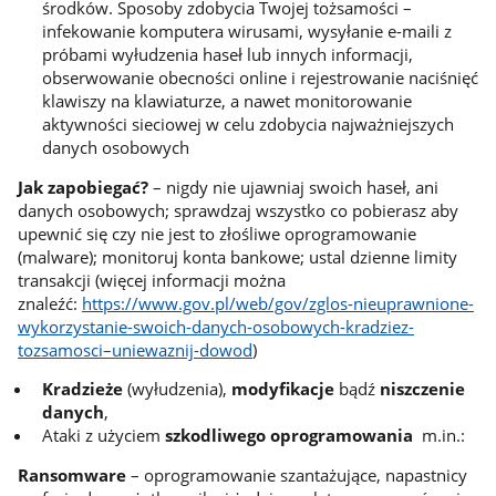
środków. Sposoby zdobycia Twojej tożsamości –
infekowanie komputera wirusami, wysyłanie e-maili z
próbami wyłudzenia haseł lub innych informacji,
obserwowanie obecności online i rejestrowanie naciśnięć
klawiszy na klawiaturze, a nawet monitorowanie
aktywności sieciowej w celu zdobycia najważniejszych
danych osobowych
Jak zapobiegać?
– nigdy nie ujawniaj swoich haseł, ani
danych osobowych; sprawdzaj wszystko co pobierasz aby
upewnić się czy nie jest to złośliwe oprogramowanie
(malware); monitoruj konta bankowe; ustal dzienne limity
transakcji (więcej informacji można
znaleźć:
https://www.gov.pl/web/gov/zglos-nieuprawnione-
wykorzystanie-swoich-danych-osobowych-kradziez-
tozsamosci–uniewaznij-dowod
)
Kradzieże
(wyłudzenia),
modyfikacje
bądź
niszczenie
danych
,
Ataki z użyciem
szkodliwego oprogramowania
m.in.:
Ransomware
– oprogramowanie szantażujące, napastnicy