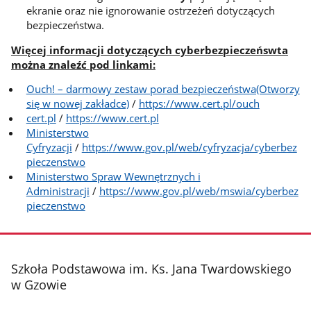
ekranie oraz nie ignorowanie ostrzeżeń dotyczących
bezpieczeństwa.
Więcej informacji dotyczących cyberbezpieczeńswta
można znaleźć pod linkami:
Ouch! – darmowy zestaw porad bezpieczeństwa(Otworzy
się w nowej zakładce)
/
https://www.cert.pl/ouch
cert.pl
/
https://www.cert.pl
Ministerstwo
Cyfryzacji
/
https://www.gov.pl/web/cyfryzacja/cyberbez
pieczenstwo
Ministerstwo Spraw Wewnętrznych i
Administracji
/
https://www.gov.pl/web/mswia/cyberbez
pieczenstwo
stopka
Szkoła Podstawowa im. Ks. Jana Twardowskiego
w Gzowie