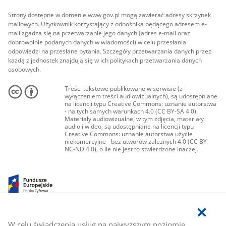
Strony dostępne w domenie www.gov.pl mogą zawierać adresy skrzynek
mailowych. Użytkownik korzystający z odnośnika będącego adresem e-
mail zgadza się na przetwarzanie jego danych (adres e-mail oraz
dobrowolnie podanych danych w wiadomości) w celu przesłania
odpowiedzi na przesłane pytania. Szczegóły przetwarzania danych przez
każdą z jednostek znajdują się w ich politykach przetwarzania danych
osobowych.
Treści tekstowe publikowane w serwisie (z
wyłączeniem treści audiowizualnych), są udostępniane
na licencji typu Creative Commons: uznanie autorstwa
- na tych samych warunkach 4.0 (CC BY-SA 4.0).
Materiały audiowizualne, w tym zdjęcia, materiały
audio i wideo, są udostępniane na licencji typu
Creative Commons: uznanie autorstwa użycie
niekomercyjne - bez utworów zależnych 4.0 (CC BY-
NC-ND 4.0), o ile nie jest to stwierdzone inaczej.
W celu świadczenia usług na najwyższym poziomie