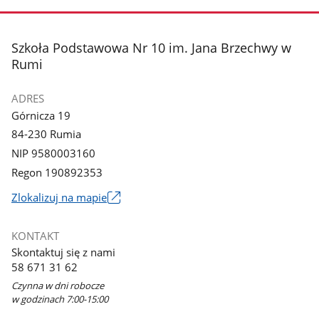
stopka
Szkoła Podstawowa Nr 10 im. Jana Brzechwy w
Rumi
ADRES
Górnicza 19
84-230 Rumia
NIP 9580003160
Regon 190892353
Link
Zlokalizuj na mapie
otworzy
się
KONTAKT
w
Skontaktuj się z nami
nowym
58 671 31 62
oknie
Czynna w dni robocze
w godzinach 7:00-15:00