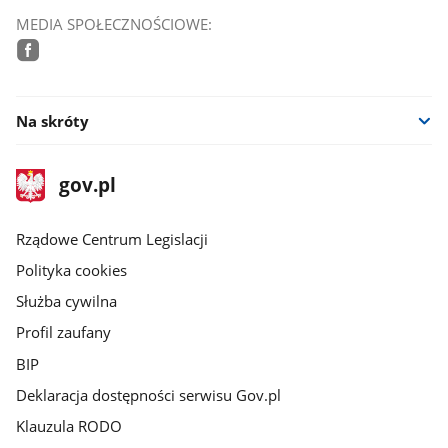
MEDIA SPOŁECZNOŚCIOWE:
facebook
Na skróty
stopka
Strona
gov.pl
gov.pl
główna
Rządowe Centrum Legislacji
Polityka cookies
Służba cywilna
Profil zaufany
BIP
Deklaracja dostępności serwisu Gov.pl
Klauzula RODO