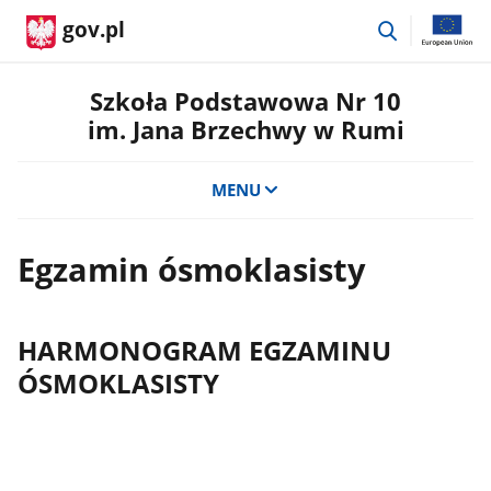
przejdź
gov.pl
do
wyszukiwar
Szkoła Podstawowa Nr 10
im. Jana Brzechwy w Rumi
MENU
Egzamin ósmoklasisty
HARMONOGRAM EGZAMINU
ÓSMOKLASISTY