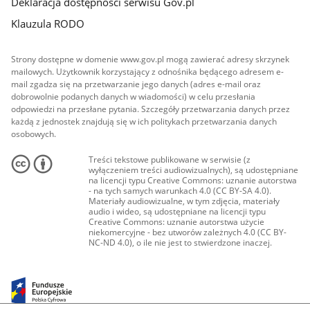
Deklaracja dostępności serwisu Gov.pl
Klauzula RODO
Strony dostępne w domenie www.gov.pl mogą zawierać adresy skrzynek
mailowych. Użytkownik korzystający z odnośnika będącego adresem e-
mail zgadza się na przetwarzanie jego danych (adres e-mail oraz
dobrowolnie podanych danych w wiadomości) w celu przesłania
odpowiedzi na przesłane pytania. Szczegóły przetwarzania danych przez
każdą z jednostek znajdują się w ich politykach przetwarzania danych
osobowych.
Treści tekstowe publikowane w serwisie (z
wyłączeniem treści audiowizualnych), są udostępniane
na licencji typu Creative Commons: uznanie autorstwa
- na tych samych warunkach 4.0 (CC BY-SA 4.0).
Materiały audiowizualne, w tym zdjęcia, materiały
audio i wideo, są udostępniane na licencji typu
Creative Commons: uznanie autorstwa użycie
niekomercyjne - bez utworów zależnych 4.0 (CC BY-
NC-ND 4.0), o ile nie jest to stwierdzone inaczej.