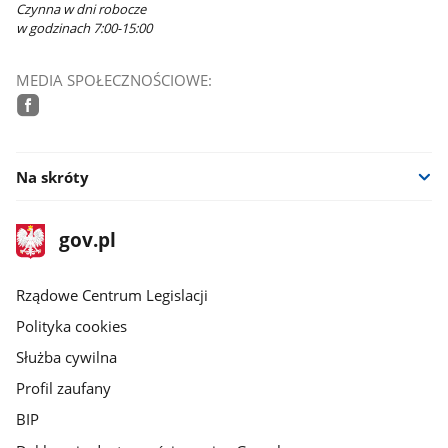
Czynna w dni robocze
w godzinach 7:00-15:00
MEDIA SPOŁECZNOŚCIOWE:
facebook
Na skróty
stopka
Strona
gov.pl
gov.pl
główna
Rządowe Centrum Legislacji
Polityka cookies
Służba cywilna
Profil zaufany
BIP