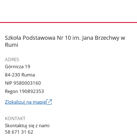
stopka
Szkoła Podstawowa Nr 10 im. Jana Brzechwy w
Rumi
ADRES
Górnicza 19
84-230 Rumia
NIP 9580003160
Regon 190892353
Link
Zlokalizuj na mapie
otworzy
się
KONTAKT
w
Skontaktuj się z nami
nowym
58 671 31 62
oknie