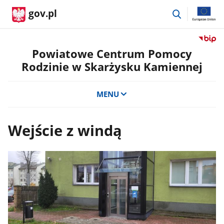
przejdź
gov.pl
do
wyszukiwar
Przejdź
do
Powiatowe Centrum Pomocy
serwis
Rodzinie w Skarżysku Kamiennej
Biulety
Informa
Publicz
MENU
Powiat
Centru
Pomoc
Wejście z windą
Rodzini
w
Skarży
Kamien