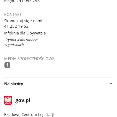
Regon 291 053 798
KONTAKT
Skontaktuj się z nami
41 252 19 53
Infolinia dla Obywatela
Czynna w dni robocze
w godzinach -
MEDIA SPOŁECZNOŚCIOWE:
facebook
Na skróty
stopka
Strona
gov.pl
gov.pl
główna
Rządowe Centrum Legislacji