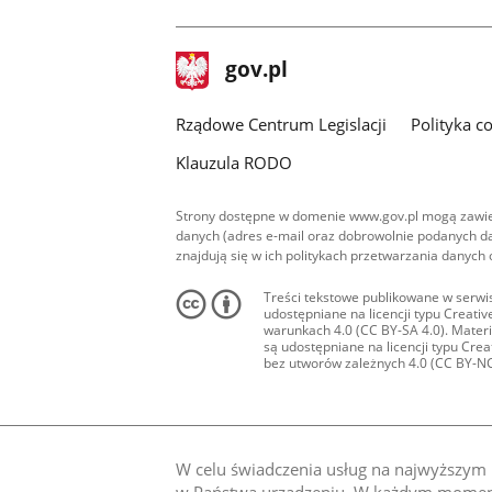
facebook
stopka
Strona
gov.pl
gov.pl
główna
Rządowe Centrum Legislacji
Polityka c
Klauzula RODO
Strony dostępne w domenie www.gov.pl mogą zawier
danych (adres e-mail oraz dobrowolnie podanych da
znajdują się w ich politykach przetwarzania danych
Treści tekstowe publikowane w serwis
udostępniane na licencji typu Creat
warunkach 4.0 (CC BY-SA 4.0). Materia
są udostępniane na licencji typu Cr
bez utworów zależnych 4.0 (CC BY-NC-N
W celu świadczenia usług na najwyższym p