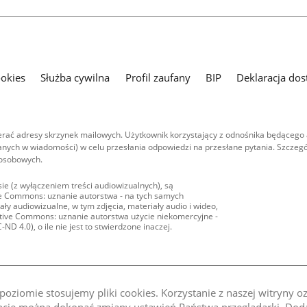
ookies
Służba cywilna
Profil zaufany
BIP
Deklaracja dos
ać adresy skrzynek mailowych. Użytkownik korzystający z odnośnika będącego 
nych w wiadomości) w celu przesłania odpowiedzi na przesłane pytania. Szczegó
 osobowych.
ie (z wyłączeniem treści audiowizualnych), są
ive Commons: uznanie autorstwa - na tych samych
ły audiowizualne, w tym zdjęcia, materiały audio i wideo,
eative Commons: uznanie autorstwa użycie niekomercyjne -
D 4.0), o ile nie jest to stwierdzone inaczej.
oziomie stosujemy pliki cookies. Korzystanie z naszej witryny 