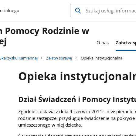
orialnego
 Pomocy Rodzinie w
ej
O nas
Załatw 
Skarżysku Kamiennej
Załatw sprawę
Opieka instytucjonalna
Opieka instytucjonal
Dział Świadczeń i Pomocy Instyt
Zgodnie z ustawą z dnia 9 czerwca 2011r. o wspieraniu r
rodzinie zastępczej przysługuje świadczenie na pokryci
umieszczonego w niej dziecka.
Świadczenia i dodatki przyznawane są na wniosek rodzi