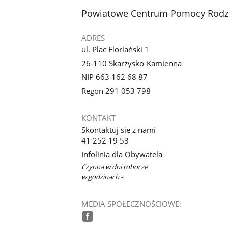
stopka
Powiatowe Centrum Pomocy Rodzi
ADRES
ul. Plac Floriański 1
26-110 Skarżysko-Kamienna
NIP 663 162 68 87
Regon 291 053 798
KONTAKT
Skontaktuj się z nami
41 252 19 53
Infolinia dla Obywatela
Czynna w dni robocze
w godzinach -
MEDIA SPOŁECZNOŚCIOWE: