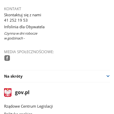
KONTAKT
Skontaktuj się z nami
41 252 19 53
Infolinia dla Obywatela
Czynna w dni robocze
w godzinach -
MEDIA SPOŁECZNOŚCIOWE:
facebook
Na skróty
stopka
Strona
gov.pl
gov.pl
główna
Rządowe Centrum Legislacji