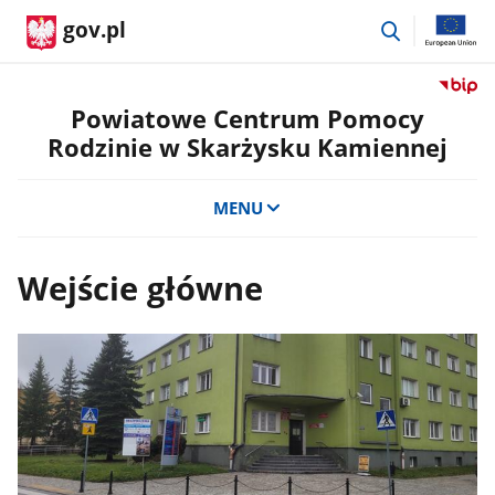
przejdź
gov.pl
do
wyszukiwar
Przejdź
do
Powiatowe Centrum Pomocy
serwis
Rodzinie w Skarżysku Kamiennej
Biulety
Informa
Publicz
MENU
Powiat
Centru
Pomoc
Wejście główne
Rodzini
w
Skarży
Kamien