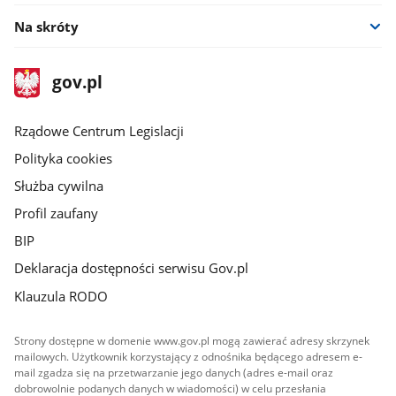
Na skróty
stopka
Strona
gov.pl
gov.pl
główna
Rządowe Centrum Legislacji
Polityka cookies
Służba cywilna
Profil zaufany
BIP
Deklaracja dostępności serwisu Gov.pl
Klauzula RODO
Strony dostępne w domenie www.gov.pl mogą zawierać adresy skrzynek
mailowych. Użytkownik korzystający z odnośnika będącego adresem e-
mail zgadza się na przetwarzanie jego danych (adres e-mail oraz
dobrowolnie podanych danych w wiadomości) w celu przesłania