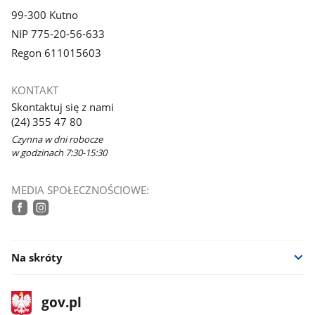
99-300 Kutno
NIP 775-20-56-633
Regon 611015603
KONTAKT
Skontaktuj się z nami
(24) 355 47 80
Czynna w dni robocze
w godzinach 7:30-15:30
MEDIA SPOŁECZNOŚCIOWE:
tiktok
facebook
instagram
Na skróty
stopka
Strona
gov.pl
gov.pl