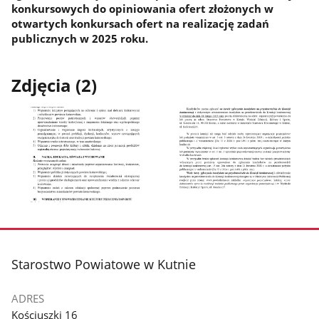
konkursowych do opiniowania ofert złożonych w
otwartych konkursach ofert na realizację zadań
publicznych w 2025 roku.
Zdjęcia (2)
Pokaż
Pokaż
zdjęcie
zdjęcie
1
2
z
z
stopka
Starostwo Powiatowe w Kutnie
galerii.
galerii.
ADRES
Kościuszki 16