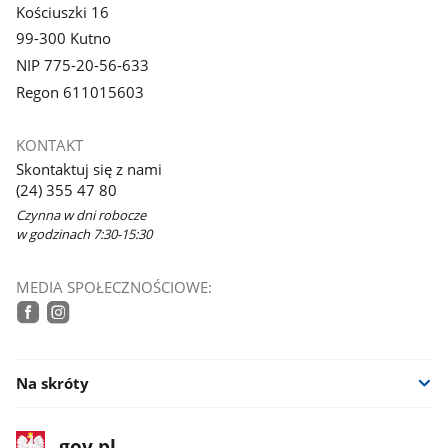
Kościuszki 16
99-300 Kutno
NIP 775-20-56-633
Regon 611015603
KONTAKT
Skontaktuj się z nami
(24) 355 47 80
Czynna w dni robocze
w godzinach 7:30-15:30
MEDIA SPOŁECZNOŚCIOWE:
tiktok
facebook
instagram
Na skróty
stopka
Strona
gov.pl