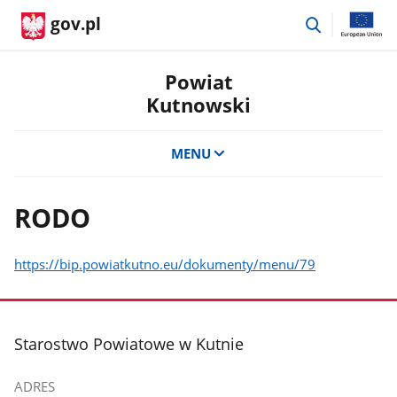
przejdź
gov.pl
do
wyszukiwar
Powiat
Kutnowski
MENU
RODO
https://bip.powiatkutno.eu/dokumenty/menu/79
stopka
Starostwo Powiatowe w Kutnie
ADRES