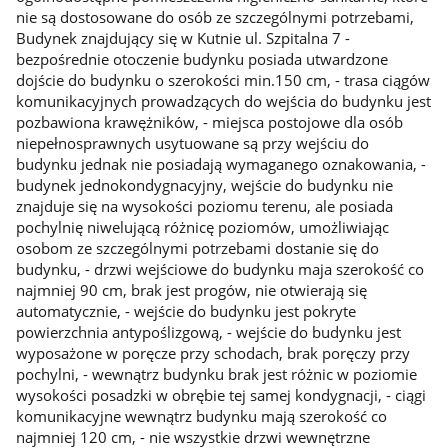
nie są dostosowane do osób ze szczególnymi potrzebami,
Budynek znajdujący się w Kutnie ul. Szpitalna 7 -
bezpośrednie otoczenie budynku posiada utwardzone
dojście do budynku o szerokości min.150 cm, - trasa ciągów
komunikacyjnych prowadzących do wejścia do budynku jest
pozbawiona krawężników, - miejsca postojowe dla osób
niepełnosprawnych usytuowane są przy wejściu do
budynku jednak nie posiadają wymaganego oznakowania, -
budynek jednokondygnacyjny, wejście do budynku nie
znajduje się na wysokości poziomu terenu, ale posiada
pochylnię niwelującą różnicę poziomów, umożliwiając
osobom ze szczególnymi potrzebami dostanie się do
budynku, - drzwi wejściowe do budynku maja szerokość co
najmniej 90 cm, brak jest progów, nie otwierają się
automatycznie, - wejście do budynku jest pokryte
powierzchnia antypoślizgową, - wejście do budynku jest
wyposażone w poręcze przy schodach, brak poręczy przy
pochylni, - wewnątrz budynku brak jest różnic w poziomie
wysokości posadzki w obrębie tej samej kondygnacji, - ciągi
komunikacyjne wewnątrz budynku mają szerokość co
najmniej 120 cm, - nie wszystkie drzwi wewnętrzne