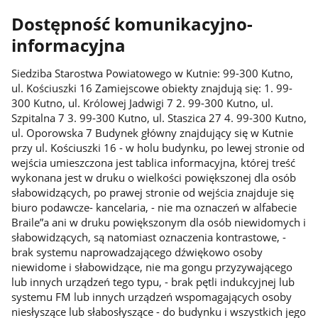
Dostępność komunikacyjno-
informacyjna
Siedziba Starostwa Powiatowego w Kutnie: 99-300 Kutno,
ul. Kościuszki 16 Zamiejscowe obiekty znajdują się: 1. 99-
300 Kutno, ul. Królowej Jadwigi 7 2. 99-300 Kutno, ul.
Szpitalna 7 3. 99-300 Kutno, ul. Staszica 27 4. 99-300 Kutno,
ul. Oporowska 7 Budynek główny znajdujący się w Kutnie
przy ul. Kościuszki 16 - w holu budynku, po lewej stronie od
wejścia umieszczona jest tablica informacyjna, której treść
wykonana jest w druku o wielkości powiększonej dla osób
słabowidzących, po prawej stronie od wejścia znajduje się
biuro podawcze- kancelaria, - nie ma oznaczeń w alfabecie
Braile”a ani w druku powiększonym dla osób niewidomych i
słabowidzących, są natomiast oznaczenia kontrastowe, -
brak systemu naprowadzającego dźwiękowo osoby
niewidome i słabowidzące, nie ma gongu przyzywającego
lub innych urządzeń tego typu, - brak pętli indukcyjnej lub
systemu FM lub innych urządzeń wspomagających osoby
niesłyszące lub słabosłyszące - do budynku i wszystkich jego