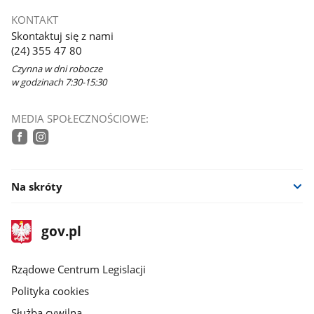
KONTAKT
Skontaktuj się z nami
(24) 355 47 80
Czynna w dni robocze
w godzinach 7:30-15:30
MEDIA SPOŁECZNOŚCIOWE:
tiktok
facebook
instagram
Na skróty
stopka
Strona
gov.pl
gov.pl
główna
Rządowe Centrum Legislacji
Polityka cookies
Służba cywilna