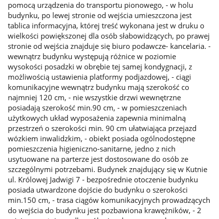
pomocą urządzenia do transportu pionowego, - w holu
budynku, po lewej stronie od wejścia umieszczona jest
tablica informacyjna, której treść wykonana jest w druku o
wielkości powiększonej dla osób słabowidzących, po prawej
stronie od wejścia znajduje się biuro podawcze- kancelaria. -
wewnątrz budynku występują różnice w poziomie
wysokości posadzki w obrębie tej samej kondygnacji, z
możliwością ustawienia platformy podjazdowej, - ciągi
komunikacyjne wewnątrz budynku mają szerokość co
najmniej 120 cm, - nie wszystkie drzwi wewnętrzne
posiadają szerokość min.90 cm, - w pomieszczeniach
użytkowych układ wyposażenia zapewnia minimalną
przestrzeń o szerokości min. 90 cm ułatwiająca przejazd
wózkiem inwalidzkim, - obiekt posiada ogólnodostępne
pomieszczenia higieniczno-sanitarne, jedno z nich
usytuowane na parterze jest dostosowane do osób ze
szczególnymi potrzebami. Budynek znajdujący się w Kutnie
ul. Królowej Jadwigi 7 - bezpośrednie otoczenie budynku
posiada utwardzone dojście do budynku o szerokości
min.150 cm, - trasa ciągów komunikacyjnych prowadzących
do wejścia do budynku jest pozbawiona krawężników, - 2