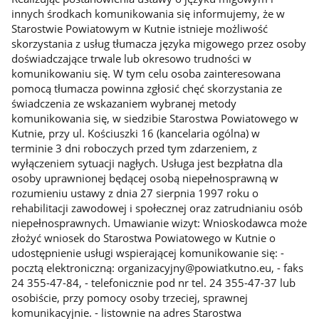
innych środkach komunikowania się informujemy, że w
Starostwie Powiatowym w Kutnie istnieje możliwość
skorzystania z usług tłumacza języka migowego przez osoby
doświadczające trwale lub okresowo trudności w
komunikowaniu się. W tym celu osoba zainteresowana
pomocą tłumacza powinna zgłosić chęć skorzystania ze
świadczenia ze wskazaniem wybranej metody
komunikowania się, w siedzibie Starostwa Powiatowego w
Kutnie, przy ul. Kościuszki 16 (kancelaria ogólna) w
terminie 3 dni roboczych przed tym zdarzeniem, z
wyłączeniem sytuacji nagłych. Usługa jest bezpłatna dla
osoby uprawnionej będącej osobą niepełnosprawną w
rozumieniu ustawy z dnia 27 sierpnia 1997 roku o
rehabilitacji zawodowej i społecznej oraz zatrudnianiu osób
niepełnosprawnych. Umawianie wizyt: Wnioskodawca może
złożyć wniosek do Starostwa Powiatowego w Kutnie o
udostępnienie usługi wspierającej komunikowanie się: -
pocztą elektroniczną: organizacyjny@powiatkutno.eu, - faks
24 355-47-84, - telefonicznie pod nr tel. 24 355-47-37 lub
osobiście, przy pomocy osoby trzeciej, sprawnej
komunikacyjnie. - listownie na adres Starostwa