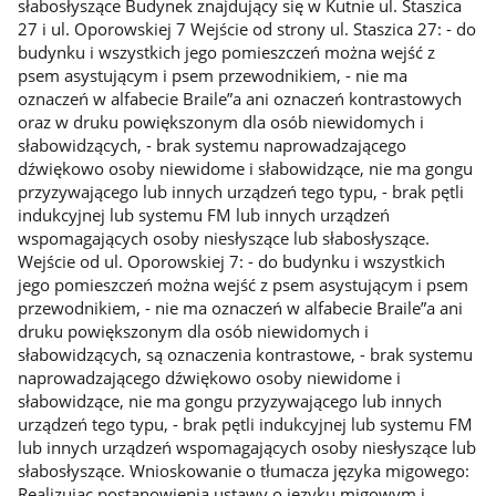
słabosłyszące Budynek znajdujący się w Kutnie ul. Staszica
27 i ul. Oporowskiej 7 Wejście od strony ul. Staszica 27: - do
budynku i wszystkich jego pomieszczeń można wejść z
psem asystującym i psem przewodnikiem, - nie ma
oznaczeń w alfabecie Braile”a ani oznaczeń kontrastowych
oraz w druku powiększonym dla osób niewidomych i
słabowidzących, - brak systemu naprowadzającego
dźwiękowo osoby niewidome i słabowidzące, nie ma gongu
przyzywającego lub innych urządzeń tego typu, - brak pętli
indukcyjnej lub systemu FM lub innych urządzeń
wspomagających osoby niesłyszące lub słabosłyszące.
Wejście od ul. Oporowskiej 7: - do budynku i wszystkich
jego pomieszczeń można wejść z psem asystującym i psem
przewodnikiem, - nie ma oznaczeń w alfabecie Braile”a ani
druku powiększonym dla osób niewidomych i
słabowidzących, są oznaczenia kontrastowe, - brak systemu
naprowadzającego dźwiękowo osoby niewidome i
słabowidzące, nie ma gongu przyzywającego lub innych
urządzeń tego typu, - brak pętli indukcyjnej lub systemu FM
lub innych urządzeń wspomagających osoby niesłyszące lub
słabosłyszące. Wnioskowanie o tłumacza języka migowego:
Realizując postanowienia ustawy o języku migowym i