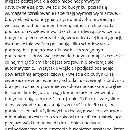
miejsca postojowe dla osób niepełnosprawnych
usytuowane są przy wejściu do budynku, posiadają
wymagane oznakowanie i spełniają wymogi wymiarowe, -
budynek jednokondygnacyjny, do budynku prowadzą 3
wejścia ponad poziomem terenu, jedno z nich posiada
podjazd dla wózków inwalidzkich umożliwiający wjazd do
budynku i przemieszczanie się wewnątrz całej kondygnacji,
dwa pozostałe wejścia posiadają kilka schodów wraz
poręczą, bez podjazdów, dla osób ze szczególnymi
potrzebami, - drzwi wejściowe do budynku maja szerokość
co najmniej 90 cm i brak jest progów, nie otwierają się
automatycznie, - wszystkie wejścia i podjazd posiadają
powierzchnią antypoślizgową, - wejścia do budynku są
wyposażone w poręcze przy schodach, - wewnątrz budynku
brak jest różnic w poziomie wysokości posadzki w obrębie
tej samej kondygnacji, - ciągi komunikacyjne wewnątrz
budynku mają szerokość co najmniej 120 cm, - wszystkie
drzwi wewnętrzne posiadają szerokość min. 90 cm, - w
pomieszczeniach użytkowych układ wyposażenia zapewnia
minimalną przestrzeń o szerokości min. 90 cm ułatwiająca
przejazd wózkiem inwalidzkim, - obiekt posiada
ogólnodostępne pomieszczenia higieniczno-sanitarne, które