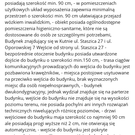
posiadają szerokość min. 90 cm, - w pomieszczeniach
użytkowych układ wyposażenia zapewnia minimalną
przestrzeń o szerokości min. 90 cm ułatwiająca przejazd
wózkiem inwalidzkim, - obiekt posiada ogólnodostępne
pomieszczenia higieniczno-sanitarne, które nie są
dostosowane do osób ze szczególnymi potrzebami,
Budynek znajdujący się w Kutnie ul. Staszica 27 i ul.
Oporowskiej 7 Wejście od strony ul. Staszica 27 -
bezpośrednie otoczenie budynku posiada utwardzone
dojście do budynku o szerokości min.150 cm, - trasa ciągów
komunikacyjnych prowadzących do wejścia do budynku jest
pozbawiona krawężników, - miejsca postojowe usytuowane
na przeciwko wejścia do budynku, brak wyznaczonych
miejsc dla osób niepełnosprawnych, - budynek
dwukondygnacyjny, jednak wydział znajduje się na parterze
budynku, wejście do budynku nie znajduje się na wysokości
poziomu terenu, nie posiada pochylni ani innych rozwiązań
technicznych niwelujących różnicę poziomów, - drzwi
wejściowe do budynku maja szerokość co najmniej 90 cm
ale posiadają progi wyższe niż 2 cm, nie otwierają się
automatycznie, - wejście do budynku jest pokryte