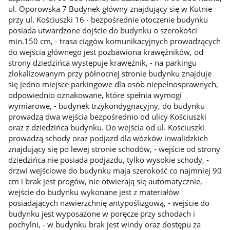
ul. Oporowska 7 Budynek główny znajdujący się w Kutnie
przy ul. Kościuszki 16 - bezpośrednie otoczenie budynku
posiada utwardzone dojście do budynku o szerokości
min.150 cm, - trasa ciągów komunikacyjnych prowadzących
do wejścia głównego jest pozbawiona krawężników, od
strony dziedzińca występuje krawężnik, - na parkingu
zlokalizowanym przy północnej stronie budynku znajduje
się jedno miejsce parkingowe dla osób niepełnosprawnych,
odpowiednio oznakowane, które spełnia wymogi
wymiarowe, - budynek trzykondygnacyjny, do budynku
prowadzą dwa wejścia bezpośrednio od ulicy Kościuszki
oraz z dziedzińca budynku. Do wejścia od ul. Kościuszki
prowadzą schody oraz podjazd dla wózków inwalidzkich
znajdujący się po lewej stronie schodów, - wejście od strony
dziedzińca nie posiada podjazdu, tylko wysokie schody, -
drzwi wejściowe do budynku maja szerokość co najmniej 90
cm i brak jest progów, nie otwierają się automatycznie, -
wejście do budynku wykonane jest z materiałów
posiadających nawierzchnię antypoślizgową, - wejście do
budynku jest wyposażone w poręcze przy schodach i
pochylni, - w budynku brak jest windy oraz dostępu za