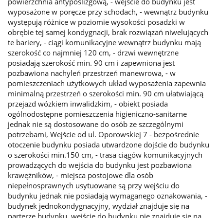
powierzchnia antypoślizgową, - wejście do budynku jest
wyposażone w poręcze przy schodach, - wewnątrz budynku
występują różnice w poziomie wysokości posadzki w
obrębie tej samej kondygnacji, brak rozwiązań niwelujących
te bariery, - ciągi komunikacyjne wewnątrz budynku mają
szerokość co najmniej 120 cm, - drzwi wewnętrzne
posiadają szerokość min. 90 cm i zapewniona jest
pozbawiona nachyleń przestrzeń manewrowa, - w
pomieszczeniach użytkowych układ wyposażenia zapewnia
minimalną przestrzeń o szerokości min. 90 cm ułatwiającą
przejazd wózkiem inwalidzkim, - obiekt posiada
ogólnodostępne pomieszczenia higieniczno-sanitarne
jednak nie są dostosowane do osób ze szczególnymi
potrzebami, Wejście od ul. Oporowskiej 7 - bezpośrednie
otoczenie budynku posiada utwardzone dojście do budynku
o szerokości min.150 cm, - trasa ciągów komunikacyjnych
prowadzących do wejścia do budynku jest pozbawiona
krawężników, - miejsca postojowe dla osób
niepełnosprawnych usytuowane są przy wejściu do
budynku jednak nie posiadają wymaganego oznakowania, -
budynek jednokondygnacyjny, wydział znajduje się na
parterze budynku, wejście do budynku nie znajduje się na