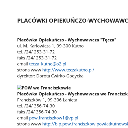
PLACÓWKI OPIEKUŃCZO-WYCHOWAWC
Placówka Opiekuńczo - Wychowawcza "Tęcza"
ul. M. Karłowicza 1, 99-300 Kutno
tel. /24/ 253-31-72
faks /24/ 253-31-72
email
tecza_kutno@o2.pl
strona www
http://www.teczakutno.pl/
dyrektor: Dorota Ćwirko-Godycka
Placówka Opiekuńczo - Wychowawcza we Francisz
Franciszków 1, 99-306 Łanięta
tel. /24/ 356-74-30
faks /24/ 356-74-30
email
pow.franciszkow1@vp.pl
strona www
http://bip.pow.franciszkow.powiatkutnowsk