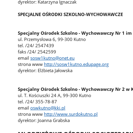
dyrektor: Katarzyna Ignaczak
SPECJALNE OŚRODKI SZKOLNO-WYCHOWAWCZE
Specjalny Ośrodek Szkolno - Wychowawczy Nr 1 im 
ul. Przemysłowa 6, 99-300 Kutno
tel. /24/ 2547439
faks /24/ 2542599
email
sosw1kutno@onet.eu
strona www
http://sosw1kutno.edupage.org
dyrektor: Elżbieta Jałowska
Specjalny Ośrodek Szkolno - Wychowawczy Nr 2 w 
ul. T. Kościuszki 24 A, 99-300 Kutno
tel. /24/ 355-78-87
email
oswkutno@kki.pl
strona www
http://www.surdokutno.pl
dyrektor: Joanna Grabska