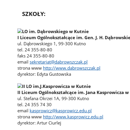
SZKOŁY:
I Liceum Ogólnokształcące im. Gen. J. H. Dąbrowski
ul. Dąbrowskiego 1, 99-300 Kutno
tel. 24 355-80-80
faks 24 355-80-80
email
sekretariat@dabrowszczak.pl
strona www
http://www.dabrowszczak.pl
dyrektor: Edyta Gustowska
II Liceum Ogólnokształcące im. Jana Kasprowicza w
ul. Stefana Okrzei 1A, 99-300 Kutno
tel. 24 355 74 30
email
kasprowicz@kasprowicz.edu.pl
strona www
http://www.kasprowicz.edu.pl
dyrektor: Artur Ciurlej