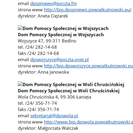
email
dpspniewo@poczta.fm
strona www
http://bip.dpspniewo.powiatkutnowski.eu/
dyrektor: Aneta Ciężarek
Dom Pomocy Społecznej w Wojszycach
Wojszyce 47, 99-311 Bedlno
tel. /24/ 282-14-68
faks /24/ 282-14-68
email
dpswojszyce@poczta.onet.pl
strona www
http://bip.dpswojszyce.powiatkutnowski.e
dyrektor: Anna Janowska
Dom Pomocy Społecznej w Woli Chruścińskiej
Wola Chruścińska 4, 99-306 Łanięta
tel. /24/ 356-71-74
faks /24/ 356-71-74
email
sekretariat@dpswola.pl
strona www
http://www.bip.dpswola.powiatkutnowski.
dyrektor: Małgorzata Walczak