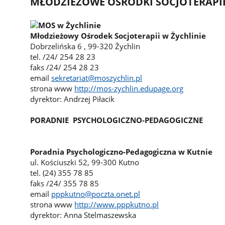
MŁODZIEŻOWE OŚRODKI SOCJOTERAPII
Młodzieżowy Ośrodek Socjoterapii w Żychlinie
Dobrzelińska 6 , 99-320 Żychlin
tel. /24/ 254 28 23
faks /24/ 254 28 23
email
sekretariat@moszychlin.pl
strona www
http://mos-zychlin.edupage.org
dyrektor: Andrzej Piłacik
PORADNIE PSYCHOLOGICZNO-PEDAGOGICZNE
Poradnia Psychologiczno-Pedagogiczna w Kutnie
ul. Kościuszki 52, 99-300 Kutno
tel. (24) 355 78 85
faks /24/ 355 78 85
email
pppkutno@poczta.onet.pl
strona www
http://www.pppkutno.pl
dyrektor: Anna Stelmaszewska