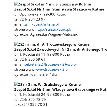
Zespół Szkół Nr 1 im. Stanisława Staszica w Kutnie
ul. Oporowska 7, 99-300 Kutno
tel. /24/ 254 23 97
email
zs1_kutno@interia.pl
strona www
http://staszickutno.pl/
dyrektor: Agnieszka Wajgner-Matusiak
Zespół Szkół Zawodowych Nr 2 im. dr Antoniego Tr
ul. T. Kościuszki 11, 99-300 Kutno
tel. /24/ 355 59 61
email
sekretariat@troczewski2@wp.pl
strona www
www.troczewski2.pl
dyrektor: Joanna Zielińska
Zespół Szkół Nr 3 im. Władysława Grabskiego w Kut
ul. T. Kościuszki 24, 99-300 Kutno
tel. /24/ 355-78-79
faks /24/ 355-78-81