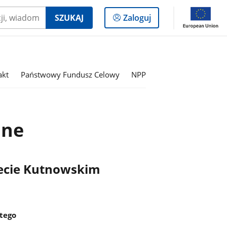
Logowanie
SZUKAJ
Zaloguj
do
panelu
akt
Państwowy Fundusz Celowy
NPP
jne
iecie Kutnowskim