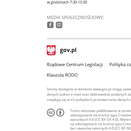
w godzinach 7:30-15:30
MEDIA SPOŁECZNOŚCIOWE:
tiktok
facebook
instagram
stopka
Strona
gov.pl
gov.pl
główna
Rządowe Centrum Legislacji
Polityka c
Klauzula RODO
Strony dostępne w domenie www.gov.pl mogą zawier
danych (adres e-mail oraz dobrowolnie podanych da
znajdują się w ich politykach przetwarzania danych
Treści tekstowe publikowane w serwis
udostępniane na licencji typu Creat
warunkach 4.0 (CC BY-SA 4.0). Materia
są udostępniane na licencji typu Cr
bez utworów zależnych 4.0 (CC BY-NC-N