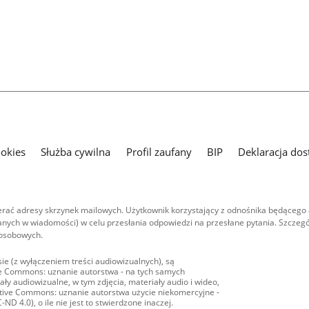
ookies
Służba cywilna
Profil zaufany
BIP
Deklaracja dos
ać adresy skrzynek mailowych. Użytkownik korzystający z odnośnika będącego 
nych w wiadomości) w celu przesłania odpowiedzi na przesłane pytania. Szczegó
 osobowych.
ie (z wyłączeniem treści audiowizualnych), są
ive Commons: uznanie autorstwa - na tych samych
ły audiowizualne, w tym zdjęcia, materiały audio i wideo,
eative Commons: uznanie autorstwa użycie niekomercyjne -
D 4.0), o ile nie jest to stwierdzone inaczej.