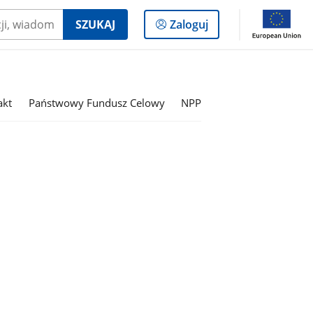
Logowanie
SZUKAJ
Zaloguj
do
panelu
akt
Państwowy Fundusz Celowy
NPP