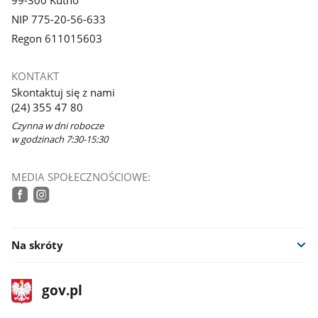
99-300 Kutno
NIP 775-20-56-633
Regon 611015603
KONTAKT
Skontaktuj się z nami
(24) 355 47 80
Czynna w dni robocze
w godzinach 7:30-15:30
MEDIA SPOŁECZNOŚCIOWE:
tiktok
facebook
instagram
Na skróty
stopka
Strona
gov.pl
gov.pl
główna