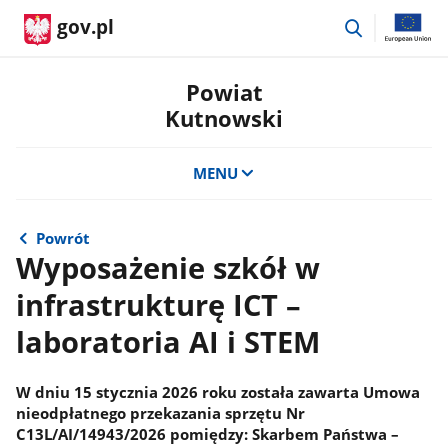
przejdź
gov.pl
do
wyszukiwar
Powiat
Kutnowski
MENU
Powrót
Wyposażenie szkół w
infrastrukturę ICT –
laboratoria AI i STEM
W dniu 15 stycznia 2026 roku została zawarta Umowa
nieodpłatnego przekazania sprzętu Nr
C13L/AI/14943/2026 pomiędzy: Skarbem Państwa –