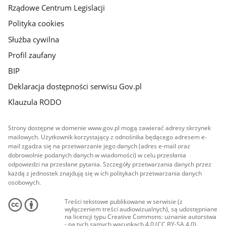
Rządowe Centrum Legislacji
Polityka cookies
Służba cywilna
Profil zaufany
BIP
Deklaracja dostępności serwisu Gov.pl
Klauzula RODO
Strony dostępne w domenie www.gov.pl mogą zawierać adresy skrzynek
mailowych. Użytkownik korzystający z odnośnika będącego adresem e-
mail zgadza się na przetwarzanie jego danych (adres e-mail oraz
dobrowolnie podanych danych w wiadomości) w celu przesłania
odpowiedzi na przesłane pytania. Szczegóły przetwarzania danych przez
każdą z jednostek znajdują się w ich politykach przetwarzania danych
osobowych.
Treści tekstowe publikowane w serwisie (z
wyłączeniem treści audiowizualnych), są udostępniane
na licencji typu Creative Commons: uznanie autorstwa
- na tych samych warunkach 4.0 (CC BY-SA 4.0).